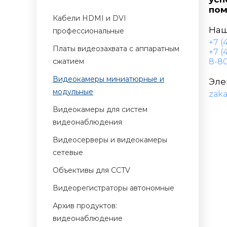
пом
Кабели HDMI и DVI
Наш
профессиональные
+7 (
Платы видеозахвата с аппаратным
+7 (
сжатием
8-80
Видеокамеры миниатюрные и
Эле
модульные
zak
Видеокамеры для систем
видеонаблюдения
Видеосерверы и видеокамеры
сетевые
Объективы для CCTV
Видеорегистраторы автономные
Архив продуктов:
видеонаблюдение