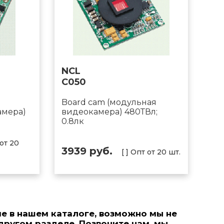
NCL
C050
Board cam (модульная
амера)
видеокамера) 480ТВл;
0.8лк
 от 20
3939 руб.
[ ] Опт от 20 шт.
е в нашем каталоге, возможно мы не
 другом разделе. Позвонитe нам, мы