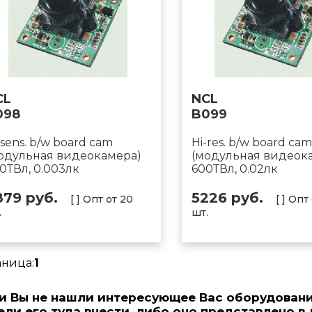
CL
NCL
098
B099
-sens. b/w board cam
Hi-res. b/w board cam
одульная видеокамера)
(модульная видеок
0ТВл, 0.003лк
600ТВл, 0.02лк
879 руб.
5226 руб.
[ ] Опт от 20
[ ] Опт
.
шт.
аница:
1
и Вы не нашли интересующее Вас оборудовани
ели его туда внести, либо оно представлено в