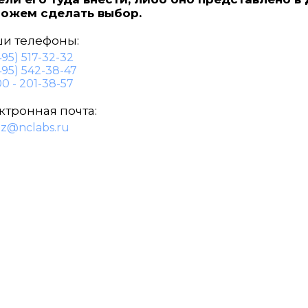
ожем сделать выбор.
и телефоны:
495) 517-32-32
495) 542-38-47
0 - 201-38-57
ктронная почта:
az@nclabs.ru