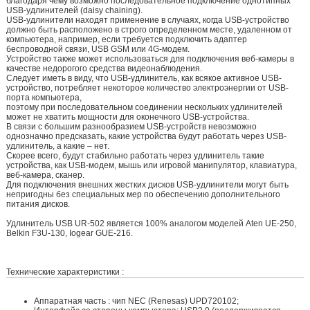
благодаря чему возможно последовательное подключение однотипных
USB-удлинителей (daisy chaining).
USB-удлинители находят применение в случаях, когда USB-устройство
должно быть расположено в строго определенном месте, удаленном от
компьютера, например, если требуется подключить адаптер
беспроводной связи, USB GSM или 4G-модем.
Устройство также может использоваться для подключения веб-камеры в
качестве недорогого средства видеонаблюдения.
Следует иметь в виду, что USB-удлинитель, как всякое активное USB-
устройство, потребляет некоторое количество электроэнергии от USB-
порта компьютера,
поэтому при последовательном соединении нескольких удлинителей
может не хватить мощности для оконечного USB-устройства.
В связи с большим разнообразием USB-устройств невозможно
однозначно предсказать, какие устройства будут работать через USB-
удлинитель, а какие – нет.
Скорее всего, будут стабильно работать через удлинитель такие
устройства, как USB-модем, мышь или игровой манипулятор, клавиатура,
веб-камера, сканер.
Для подключения внешних жестких дисков USB-удлинители могут быть
непригодны без специальных мер по обеспечению дополнительного
питания дисков.
Удлинитель USB UR-502 является 100% аналогом моделей Aten UE-250,
Belkin F3U-130, Iogear GUE-216.
Технические характеристики :
Аппаратная часть : чип NEC (Renesas) UPD720102;