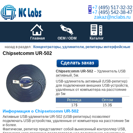
+7
(495) 517-32-32
+7
(495) 542-38-47
zakaz@nclabs.ru
Главная
OEM / ODM
Каталог
назад в раздел :
Концентраторы, удлинители, репитеры интерфейсные
Chipsetcomm UR-502
Chipsetcomm UR-502
– Удлинитель USB
активный, 5м.
USB-удлинитель активный (USB-репитер)
для подключения внешних USB-устройств,
удалённых от компьютера на расстояние
до 5м
Розница
Оптом
17$
15.3$
Информация о Chipsetcomm UR-502
Активные USB-удлинители UR-502 (USB-репитеры) позволяют
подключать USB-устройства, удаленные от компьютера на расстояние 5м
и более.
Фактически, репитер представляет собой вынесенный контроллер USB,