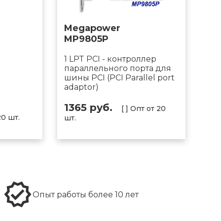
Megapower
MP9805P
1 LPT PCI - контроллер
параллельного порта для
шины PCI (PCI Parallel port
adaptor)
1365 руб.
[ ] Опт от 20
20 шт.
шт.
Опыт работы более 10 лет