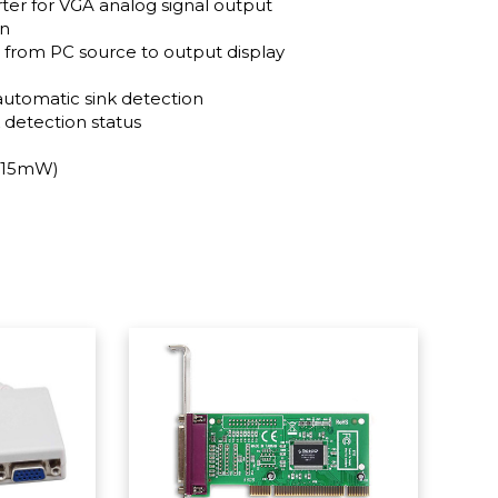
rter for VGA analog signal output
on
 from PC source to output display
 automatic sink detection
detection status
e 15mW)