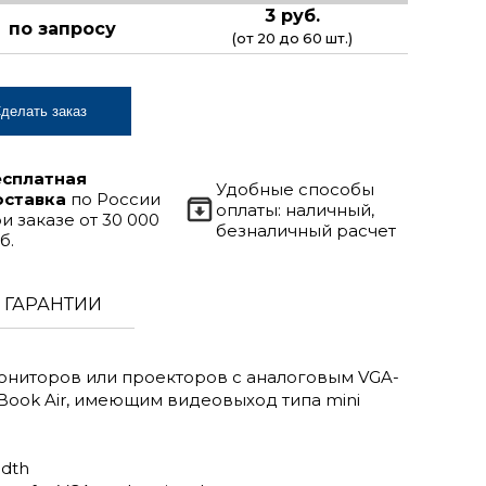
3 руб.
по запросу
(от 20 до 60 шт.)
делать заказ
есплатная
Удобные способы
оставка
по России
оплаты: наличный,
и заказе от 30 000
безналичный расчет
б.
ГАРАНТИИ
ониторов или проекторов с аналоговым VGA-
Book Air, имеющим видеовыход типа mini
idth