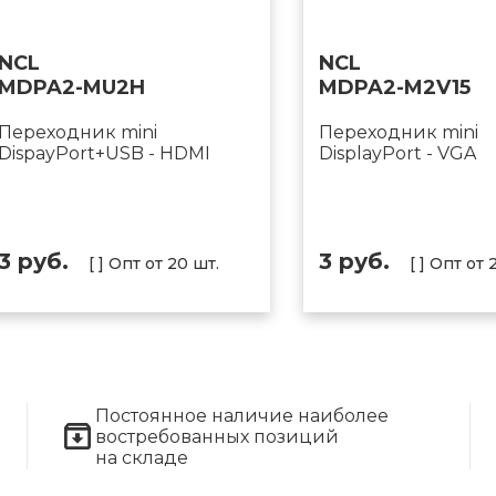
NCL
NCL
MDPA2-MU2H
MDPA2-M2V15
Переходник mini
Переходник mini
DispayPort+USB - HDMI
DisplayPort - VGA
3 руб.
3 руб.
[ ] Опт от 20 шт.
[ ] Опт от 
Постоянное наличие наиболее
востребованных позиций
на складе