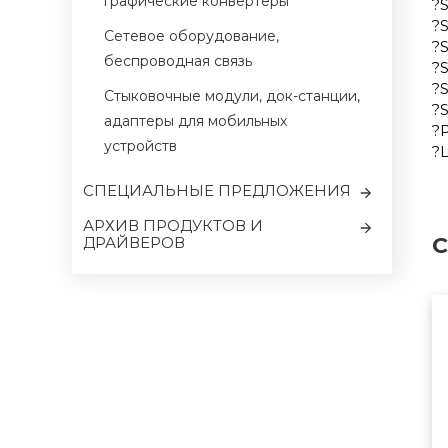
графические конвертеры
?S
?S
Сетевое оборудование,
?S
беспроводная связь
?S
?S
Cтыковочные модули, док-станции,
?
адаптеры для мобильных
?
устройств
?
CПЕЦИАЛЬНЫЕ ПРЕДЛОЖЕНИЯ
АРХИВ ПРОДУКТОВ И
С
ДРАЙВЕРОВ