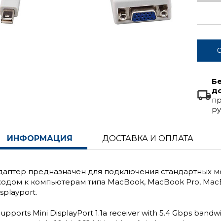
С
Б
д
пр
ру
ИНФОРМАЦИЯ
ДОСТАВКА И ОПЛАТА
даптер предназначен для подключения стандартных м
ходом к компьютерам типа MacBook, MacBook Pro, Mac
splayport.
upports Mini DisplayPort 1.1a receiver with 5.4 Gbps bandw