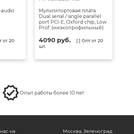
audio
Мультипортовая плата
Dual serial / single parallel
port PCI-E, Oxford chip, Low
Prof. (низкопрофильный)
4090 руб.
т от 20
[ ] Опт от 20
шт.
Опыт работы более 10 лет
нас на
Москва, Зеленоград