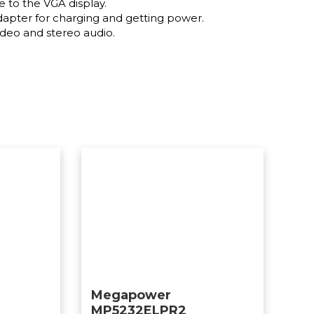
 to the VGA display.
pter for charging and getting power.
ideo and stereo audio.
Megapower
MP5232ELPR2