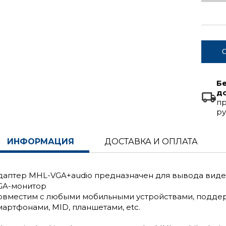
С
Б
д
пр
ру
ИНФОРМАЦИЯ
ДОСТАВКА И ОПЛАТА
даптер MHL-VGA+audio предназначен для вывода видео
GA-монитор
овместим с любыми мобильными устройствами, поддержи
мартфонами, MID, планшетами, etc.