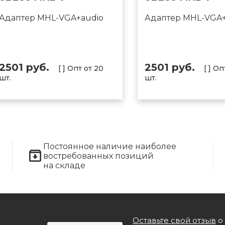
Адаптер MHL-VGA+audio
Адаптер MHL-VGA+
2501 руб.
2501 руб.
[ ] Опт от 20
[ ] Оп
шт.
шт.
Постоянное наличие наиболее
востребованных позиций
на складе
Оставьте свой отзыв
о 