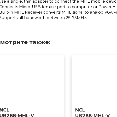
Use a single, thin adapter to connect the MHL mobile device
.Connects Micro-USB female port to computer or Power Ada
Built-in MHL Receiver converts MHL signal to analog VGA v
.Supports all bandwidth between 25-75MHz.
мотрите также:
NCL
NCL
UB288-MHL-V
UB288-MHL-V