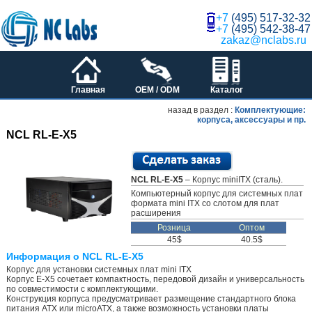
+7
(495) 517-32-32
+7
(495) 542-38-47
zakaz@nclabs.ru
Главная
OEM / ODM
Каталог
назад в раздел :
Комплектующие:
корпуса, аксессуары и пр.
NCL RL-E-X5
NCL RL-E-X5
– Корпус miniITX (сталь).
Компьютерный корпус для системных плат
формата mini ITX cо слотом для плат
расширения
Розница
Оптом
45$
40.5$
Информация о NCL RL-E-X5
Корпус для установки системных плат mini ITX
Корпус E-X5 сочетает компактность, передовой дизайн и универсальность
по совместимости с комплектующими.
Конструкция корпуса предусматривает размещение стандартного блока
питания ATX или microATX, а также возможность установки платы