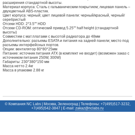
расширения стандартной высоты.
Материал корпуса: Сталь с гальваническим покрытием; лицевая панель –
двухцветный ABS-пластик.
Цвет корпуса: черный; цвет лицевой панели: черный/красный, черный/
серебристый
Отсеки HDD: 2*3.5"" HDD
Отсеки CD-ROM: оптический привод 5.25"" half height (стандартной
высоты)
Совместим с мат.платами с высотой радиатора до 48мм
Дополнительно: разъемы ESATA и питания на задней панели; место под
разъемы интерфейсных портов.
Опции: вентилятор 80*80*25мм
Питание: источник питания ATX (в комплект не входит) (возможен заказ с
источником питания 250W, 300W)
Габариты: 230*380*150 мм
Масса нетто 2.4кг
Масса в упаковке 2.88 кг
© Компания NC Labs | Москва, Зеленоград | Телефоны: +7(495)517-3232,
+7(495)542-3847 | E-mail:
ur.sbalcn@zakaz