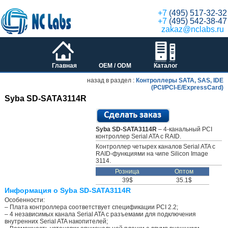
+7
(495) 517-32-32
+7
(495) 542-38-47
zakaz@nclabs.ru
Главная
OEM / ODM
Каталог
назад в раздел :
Контроллеры SATA, SAS, IDE
(PCI/PCI-E/ExpressCard)
Syba SD-SATA3114R
Syba SD-SATA3114R
– 4-канальный PCI
контроллер Serial ATA с RAID.
Контроллер четырех каналов Serial ATA с
RAID-функциями на чипе Silicon Image
3114.
Розница
Оптом
39$
35.1$
Информация о Syba SD-SATA3114R
Особенности:
– Плата контроллера соответствует спецификации PCI 2.2;
– 4 независимых канала Serial ATA c разъемами для подключения
внутренних Serial ATA накопителей;