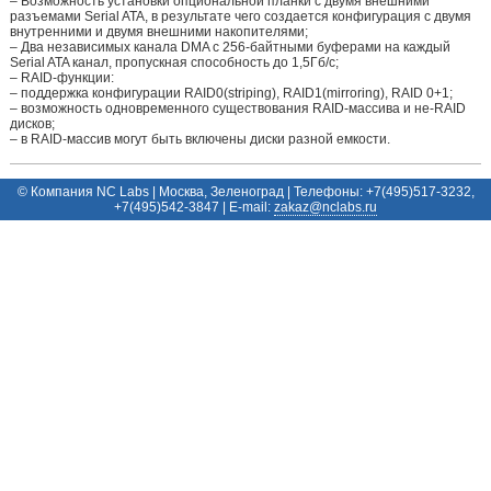
– Bозможность установки опциональной планки с двумя внешними
разъемами Serial ATA, в результате чего создается конфигурация с двумя
внутренними и двумя внешними накопителями;
– Два независимых канала DMA с 256-байтными буферами на каждый
Serial ATA канал, пропускная способность до 1,5Гб/с;
– RAID-функции:
– поддержка конфигурации RAID0(striping), RAID1(mirroring), RAID 0+1;
– возможность одновременного существования RAID-массива и не-RAID
дисков;
– в RAID-массив могут быть включены диски разной емкости.
© Компания NC Labs | Москва, Зеленоград | Телефоны: +7(495)517-3232,
+7(495)542-3847 | E-mail:
ur.sbalcn@zakaz