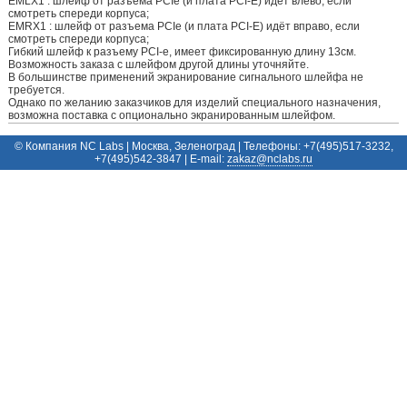
EMLX1 : шлейф от разъема PCIe (и плата PCI-E) идёт влево, если
смотреть спереди корпуса;
EMRX1 : шлейф от разъема PCIe (и плата PCI-E) идёт вправо, если
смотреть спереди корпуса;
Гибкий шлейф к разъему PCI-e, имеет фиксированную длину 13см.
Возможность заказа с шлейфом другой длины уточняйте.
В большинстве применений экранирование сигнального шлейфа не
требуется.
Однако по желанию заказчиков для изделий специального назначения,
возможна поставка с опционально экранированным шлейфом.
© Компания NC Labs | Москва, Зеленоград | Телефоны: +7(495)517-3232,
+7(495)542-3847 | E-mail:
ur.sbalcn@zakaz