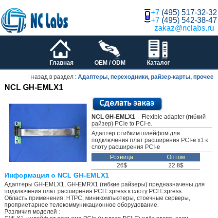
+7
(495) 517-32-32
+7
(495) 542-38-47
zakaz@nclabs.ru
Главная
OEM / ODM
Каталог
назад в раздел :
Адаптеры, переходники, райзер-карты, прочее
NCL GH-EMLX1
NCL GH-EMLX1
– Flexible adapter (гибкий
райзер) PCIe to PCI-e.
Адаптер c гибким шлейфом для
подключения плат расширения PCI-e x1 к
слоту расширения PCI-e
Розница
Оптом
26$
22.8$
Информация о NCL GH-EMLX1
Адаптеры GH-EMLX1, GH-EMRX1 (гибкие райзеры) предназначены для
подключения плат расширения PCI Express к слоту PCI Express.
Область применения: HTPC, миникомпьютеры, стоечные серверы,
проприетарное телекоммуникационное оборудование.
Различия моделей :