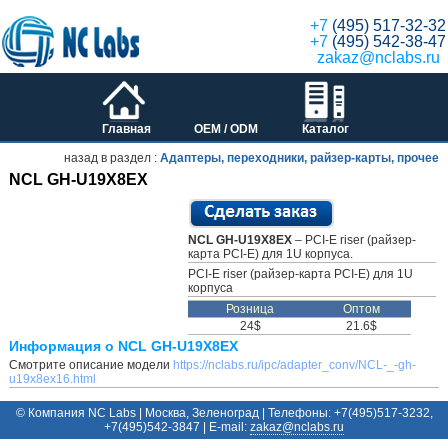
+7
(495) 517-32-32
+7
(495) 542-38-47
zakaz@nclabs.ru
Главная
OEM / ODM
Каталог
назад в раздел :
Адаптеры, переходники, райзер-карты, прочее
NCL GH-U19X8EX
NCL GH-U19X8EX
– PCI-E riser (райзер-
карта PCI-E) для 1U корпуса.
PCI-E riser (райзер-карта PCI-E) для 1U
корпуса
Розница
Оптом
24$
21.6$
Информация о NCL GH-U19X8EX
Смотрите описание модели
https://nclabs.ru/ipc/adapter_conv/NCL-_-gh-
u19x8ex16.html
© Компания NC Labs | Москва, Зеленоград | Телефоны: +7(495)517-3232,
+7(495)542-3847 | E-mail:
ur.sbalcn@zakaz