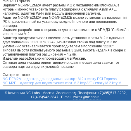
mini PCI Express.
Вариант NC-MPE2M2A имеет разъем M.2 c механическим ключом A, в
который можно установить плату расширения c ключами A или A+E,
например, адаптер Wi-Fi или модуль доверенной загрузки.
Адаптер NC-MPE2M2A или NC-MPE2M2E можно установить в разъем mini
PCIe, рассчитанный на установку модулей полного или половинного
размера.
Изделие разработано специально для совместимости с АПМДЗ "Соболь" в
исполнении M.2.
Адаптер предусматривает возможность установки платы M.2 в одном из
двух положений: 2230 или 2242, монтажная стойка под плату M.2 по
умолчанию устанавливается производителем в положение "2230".
Типовая высота используемого разъёма 3.2мм, высота изделия в сборе с
установленной платой расширения – 4.2мм.
Изделие разработано и производится в России.
Оптовая цена указана ориентировочно, фактическая цена зависит от
размера партии и других условий поставки.
Смотрите также:
NC-PEM2A – адаптер для подключения карт M.2 к слоту PCI Express
NC-M2E – адаптер для подключения карт M.2 key A/E к слоту M.2 key M
© Компания NC Labs | Москва, Зеленоград | Телефоны: +7(495)517-3232,
+7(495)542-3847 | E-mail:
ur.sbalcn@zakaz