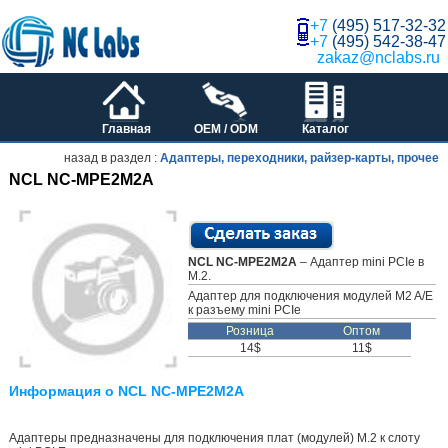
+7
(495) 517-32-32
+7
(495) 542-38-47
zakaz@nclabs.ru
Главная
OEM / ODM
Каталог
назад в раздел :
Адаптеры, переходники, райзер-карты, прочее
NCL NC-MPE2M2A
NCL NC-MPE2M2A
– Адаптер mini PCIe в
M.2.
Адаптер для подключения модулей M2 A/E
к разъему mini PCIe
Розница
Оптом
14$
11$
Информация о NCL NC-MPE2M2A
Адаптеры предназначены для подключения плат (модулей) M.2 к слоту