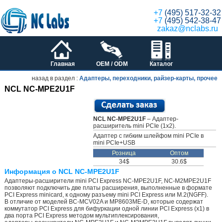
+7
(495) 517-32-32
+7
(495) 542-38-47
zakaz@nclabs.ru
Главная
OEM / ODM
Каталог
назад в раздел :
Адаптеры, переходники, райзер-карты, прочее
NCL NC-MPE2U1F
NCL NC-MPE2U1F
– Адаптер-
расширитель mini PCIe (1x2).
Адаптер с гибким шлейфом mini PCIe в
mini PCIe+USB
Розница
Оптом
34$
30.6$
Информация о NCL NC-MPE2U1F
Адаптеры-расширители mini PCI Express NC-MPE2U1F, NC-M2MPE2U1F
позволяют подключить две платы расширения, выполненные в формате
PCI Express minicard, к одному разъему mini PCI Express или M.2(NGFF).
В отличие от моделей BC-MCV02A и MP8603ME-D, которые содержат
коммутатор PCI Express для бифуркации одной линии PCI Express (x1) в
два порта PCI Express методом мультиплексирования,