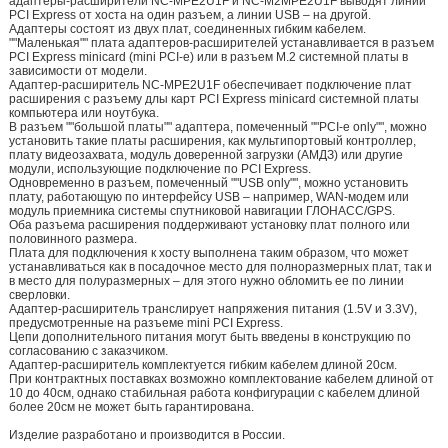
адаптеры-расширители NC-MPE2U1F и NC-M2MPE2U1F выводят линии
PCI Express от хоста на один разъем, а линии USB – на другой.
Адаптеры состоят из двух плат, соединенных гибким кабелем.
""Маленькая"" плата адаптеров-расширителей устанавливается в разъем
PCI Express minicard (mini PCI-e) или в разъем M.2 системной платы в
зависимости от модели.
Адаптер-расширитель NC-MPE2U1F обеспечивает подключение плат
расширения с разъему длы карт PCI Express minicard системной платы
компьютера или ноутбука.
В разъем ""большой платы"" адаптера, помеченный ""PCI-e only"", можно
установить такие платы расширения, как мультипортовый контроллер,
плату видеозахвата, модуль доверенной загрузки (АМДЗ) или другие
модули, использующие подключение по PCI Express.
Одновременно в разъем, помеченный ""USB only"", можно установить
плату, работающую по интерфейсу USB – например, WAN-модем или
модуль приемника системы спутниковой навигации ГЛОНАСС/GPS.
Оба разъема расширения поддерживают установку плат полного или
половинного размера.
Плата для подключения к хосту выполнена таким образом, что может
устанавливаться как в посадочное место для полноразмерных плат, так и
в место для полуразмерных – для этого нужно обломить ее по линии
сверловки.
Адаптер-расширитель транслирует напряжения питания (1.5V и 3.3V),
предусмотренные на разъеме mini PCI Express.
Цепи дополнительного питания могут быть введены в конструкцию по
согласованию с заказчиком.
Адаптер-расширитель комплектуется гибким кабелем длиной 20см.
При контрактных поставках возможно комплектование кабелем длиной от
10 до 40см, однако стабильная работа конфигурации с кабелем длиной
более 20см не может быть гарантирована.
Изделие разработано и производится в России.