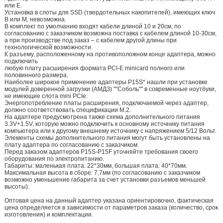
или Е.
Установка в слоты для SSD (твердотельных накопителей), имеющих ключ
B или M, невозможна.
В комплект по умолчанию входят кабели длиной 10 и 20см, по
согласованию с заказчиком возможна поставка с кабелем длиной 10-30см,
а при производстве под заказ – с кабелем другой длины при
технологической возможности.
К разъему, расположенному на противоположном конце адаптера, можно
подключить
любую плату расширения формата PCI-E minicard полного или
половинного размера.
Наиболее широкое применение адаптеры P15S* нашли при установке
модулей доверенной загрузки (АМДЗ) ""Соболь"" в современные ноутбуки,
не имеющие слота mini PCIe.
Энергопотребление платы расширения, подключаемой через адаптер,
должно соответствовать спецификации М.2.
На адаптере предусмотрена также схема дополнительного питания
3.3V+1.5V, которую можно подключить к основному источнику питания
компьютера или к другому внешнему источнику с напряжением 5/12 Вольт.
Элементы схемы дополнительного питания могут быть установлены на
плату адаптера по согласованию с заказчиком.
Перед заказом адаптеров P15S-P15F уточняйте требования своего
оборудования по электропитанию.
Габариты: маленькая плата: 22*30мм, большая плата: 40*70мм.
Максимальная высота в сборе: 7,7мм (по согласованию с заказчиком
возможно уменьшение габарита за счет установки разъемов меньшей
высоты).
Оптовая цена на данный адаптер указана ориентировочно, фактическая
цена определяется в зависимости от параметров заказа (количество, срок
изготовления) и комплектации.