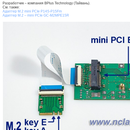
Разработчик – компания BPlus Technology (Тайвань).
См. также:
Адаптер M.2 mini PCIe P14S-P15Fm
Адаптер M.2 – mini PCIe GC-M2MPE15R