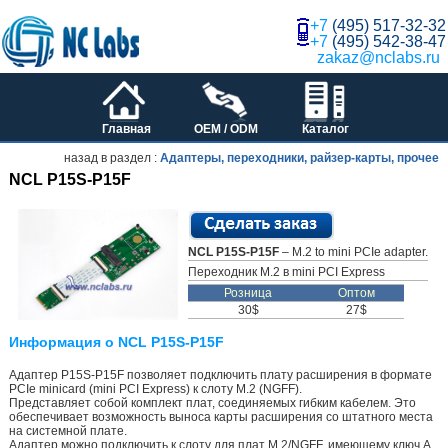
+7
(495) 517-32-32
+7
(495) 542-38-47
zakaz@nclabs.ru
Главная
OEM / ODM
Каталог
назад в раздел :
Адаптеры, переходники, райзер-карты, прочее
NCL P15S-P15F
NCL P15S-P15F
– M.2 to mini PCIe adapter.
Переходник M.2 в mini PCI Express
Розница
Оптом
30$
27$
Информация о NCL P15S-P15F
Адаптер P15S-P15F позволяет подключить плату расширения в формате
PCIe minicard (mini PCI Express) к слоту M.2 (NGFF).
Представляет собой комплект плат, соединяемых гибким кабелем. Это
обеспечивает возможность выноса карты расширения со штатного места
на системной плате.
Адаптер можно подключить к слоту для плат М.2/NGFF, имеющему ключ А