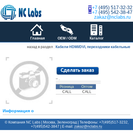
+7
(495) 517-32-32
+7
(495) 542-38-47
zakaz@nclabs.ru
Главная
OEM / ODM
Каталог
назад в раздел :
Кабели HDMI/DVI, переходники кабельные
– .
Розница
Оптом
CALL
CALL
Информация о
© Компания NC Labs | Москва, Зеленоград | Телефоны: +7(495)517-3232,
+7(495)542-3847 | E-mail:
ur.sbalcn@zakaz