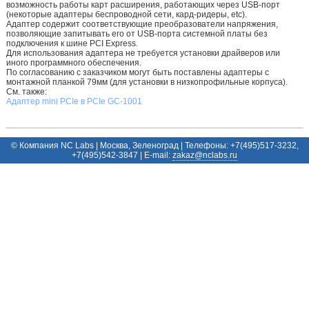
возможность работы карт расширения, работающих через USB-порт
(некоторые адаптеры беспроводной сети, кард-ридеры, etc).
Адаптер содержит соответствующие преобразователи напряжения,
позволяющие запитывать его от USB-порта системной платы без
подключения к шине PCI Express.
Для использования адаптера не требуется установки драйверов или
иного программного обеспечения.
По согласованию с заказчиком могут быть поставлены адаптеры с
монтажной планкой 79мм (для установки в низкопрофильные корпуса).
См. также:
Адаптер mini PCIe в PCIe GC-1001
© Компания NC Labs | Москва, Зеленоград | Телефоны: +7(495)517-3232,
+7(495)542-3847 | E-mail:
ur.sbalcn@zakaz