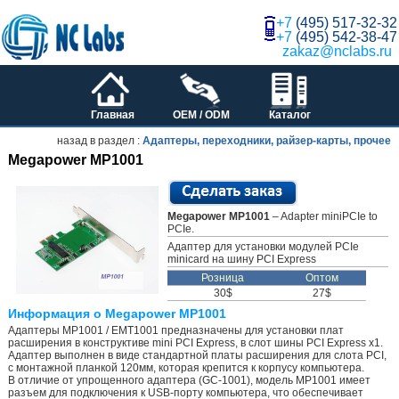
+7
(495) 517-32-32
+7
(495) 542-38-47
zakaz@nclabs.ru
Главная
OEM / ODM
Каталог
назад в раздел :
Адаптеры, переходники, райзер-карты, прочее
Megapower MP1001
Megapower MP1001
– Adapter miniPCIe to
PCIe.
Адаптер для установки модулей PCIe
minicard на шину PCI Express
Розница
Оптом
30$
27$
Информация о Megapower MP1001
Адаптеры MP1001 / EMT1001 предназначены для установки плат
расширения в конструктиве mini PCI Express, в слот шины PCI Express x1.
Адаптер выполнен в виде стандартной платы расширения для слота PCI,
с монтажной планкой 120мм, которая крепится к корпусу компьютера.
В отличие от упрощенного адаптера (GC-1001), модель MP1001 имеет
разъем для подключения к USB-порту компьютера, что обеспечивает