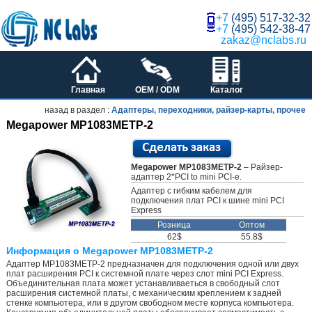
+7
(495) 517-32-32
+7
(495) 542-38-47
zakaz@nclabs.ru
Главная
OEM / ODM
Каталог
назад в раздел :
Адаптеры, переходники, райзер-карты, прочее
Megapower MP1083METP-2
Megapower MP1083METP-2
– Райзер-
адаптер 2*PCI to mini PCI-e.
Адаптер с гибким кабелем для
подключения плат PCI к шине mini PCI
Express
Розница
Оптом
62$
55.8$
Информация о Megapower MP1083METP-2
Адаптер MP1083METP-2 предназначен для подключения одной или двух
плат расширения PCI к системной плате через слот mini PCI Express.
Объединительная плата может устанавливаеться в свободный слот
расширения системной платы, с механическим креплением к задней
стенке компьютера, или в другом свободном месте корпуса компьютера.