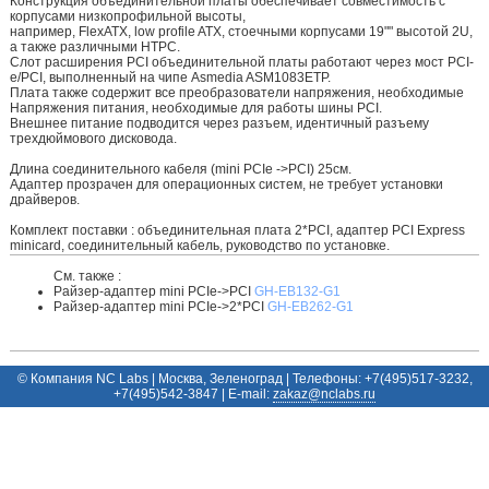
Конструкция объединительной платы обеспечивает совместимость с
корпусами низкопрофильной высоты,
например, FlexATX, low profile ATX, стоечными корпусами 19"" высотой 2U,
а также различными HTPC.
Cлот расширения PCI объединительной платы работают через мост PCI-
e/PCI, выполненный на чипе Asmedia ASM1083ETP.
Плата также содержит все преобразователи напряжения, необходимые
Напряжения питания, необходимые для работы шины PCI.
Внешнее питание подводится через разъем, идентичный разъему
трехдюймового дисковода.
Длина соединительного кабеля (mini PCIe ->PCI) 25cм.
Адаптер прозрачен для операционных систем, не требует установки
драйверов.
Комплект поставки : объединительная плата 2*PCI, адаптер PCI Express
minicard, cоединительный кабель, руководство по установке.
См. также :
Райзер-адаптер mini PCIe->PCI
GH-EB132-G1
Райзер-адаптер mini PCIe->2*PCI
GH-EB262-G1
© Компания NC Labs | Москва, Зеленоград | Телефоны: +7(495)517-3232,
+7(495)542-3847 | E-mail:
ur.sbalcn@zakaz