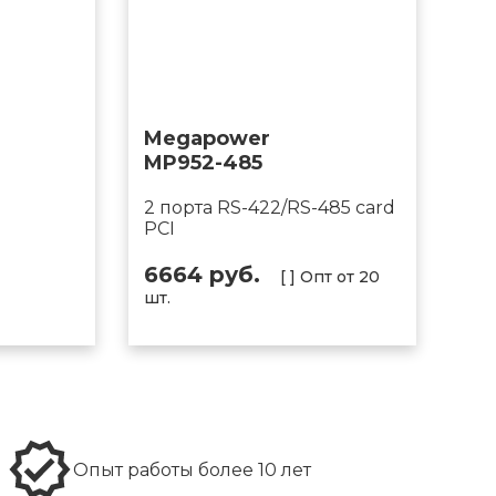
Megapower
MP952-485
2 порта RS-422/RS-485 card
PCI
6664 руб.
[ ] Опт от 20
шт.
Опыт работы более 10 лет