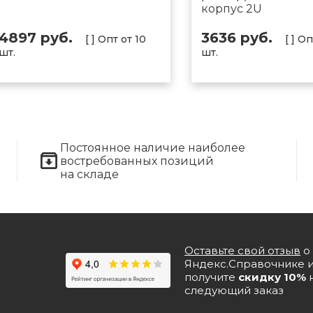
корпус 2U
4897 руб.
3636 руб.
[ ] Опт от 10
[ ] О
шт.
шт.
Постоянное наличие наиболее
востребованных позиций
на складе
Оставьте свой отзыв
о 
Яндекс.Справочнике 
получите
скидку 10%
следующий заказ