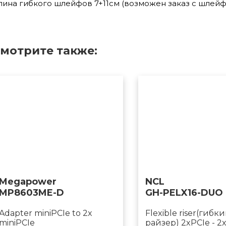
лина гибкого шлейфов 7+11см (возможен заказ с шлейф
мотрите также:
Megapower
NCL
MP8603ME-D
GH-PELX16-DUO
Adapter miniPCIe to 2x
Flexible riser(гибк
miniPCIe
райзер) 2xPCIe - 2