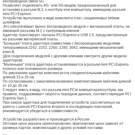
беспроводной связи 5G.
Позволяет подключить 4G– или 5G-модем, предназначенный для
установки в разъем M.2, к ноутбуку или компьютеру, имеющему разъем
mini PCI Express.
Устройство выполнено в виде комплекта плат, соединяемых гибким
шлейфом.
Это обеспечивает вынос беспроводного модуля с материнской платы, не
имеющей разъема M.2 c требуемым ключом.
Адаптер транслирует сигналы PCI Express и USB 2.0, предусмотренные
на разъеме материнской платы.
"Большая" плата адаптера совместима с беспроводными модулями
типоразмеров 2242, 2252, 2260, 2280, 3042, имеющими механический
ключ B.
(Для подключения модулей с другими ключами смотрите другие модели
адаптеров).
"Маленькая" плата адаптера устанавливается в разъем mini PCI Express
полного или половинного размера.
По умолчанию адаптер комплектуется соединительными кабелями
длиной 15 и 20 см.
По согласованию с заказчиком возможно комплектование кабелем длиной
от 10 до 30 см.
Следует иметь в виду, что разъем mini PCie компьютера/ноутбука, как
правило, поддерживает скорость передачи данных, соответствующую PCI
Express Gen.1.
При заказе адаптера для подключения устройств, рассчитанных на
работу с шиной PCI Express второго и последующих поколений,
рекомендуется убедиться в совместимости.
Устройство разработано и производится в России.
Оптовая цена указана ориентировочно, фактическая цена зависит от
размера партии, комплектации и других условий поставки.
.