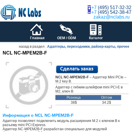
+7
(495) 517-32-32
+7
(495) 542-38-47
zakaz@nclabs.ru
Главная
OEM / ODM
Каталог
назад в раздел :
Адаптеры, переходники, райзер-карты, прочее
NCL NC-MPEM2B-F
NCL NC-MPEM2B-F
– Адаптер Mini PCIe –
M.2 key B.
Адаптер с гибким шлейфом mini PCI-E в
M2, ключ B
Розница
Оптом
38$
34.2$
Информация о NCL NC-MPEM2B-F
Адаптер позволяет подключить модуль расширения M.2 с ключом B к
разъему mini PCI Express.
Адаптер NC-MPEM2B-F разработан специально для модулей