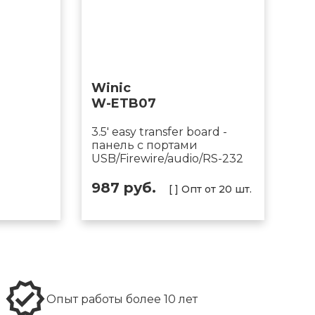
Winic
W-ETB07
3.5' easy transfer board -
панель с портами
USB/Firewire/audio/RS-232
987 руб.
[ ] Опт от 20 шт.
Опыт работы более 10 лет