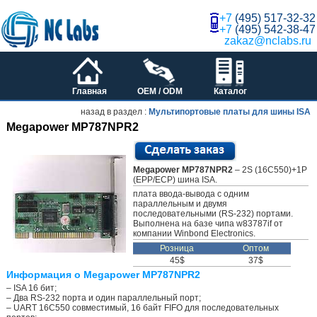
+7
(495) 517-32-32
+7
(495) 542-38-47
zakaz@nclabs.ru
Главная
OEM / ODM
Каталог
назад в раздел :
Мультипортовые платы для шины ISA
Megapower MP787NPR2
Megapower MP787NPR2
– 2S (16C550)+1P
(EPP/ECP) шина ISA.
плата ввода-вывода с одним
параллельным и двумя
последовательными (RS-232) портами.
Выполнена на базе чипа w83787if от
компании Winbond Electronics.
Розница
Оптом
45$
37$
Информация о Megapower MP787NPR2
– ISA 16 бит;
– Два RS-232 порта и один параллельный порт;
– UART 16C550 совместимый, 16 байт FIFO для последовательных