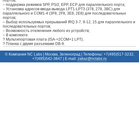
портов;
– поддержка режимов SPP, PS/2, EPP, ECP для параллельного порта;
– Установка адресов ввода-вывода LPT1-LPT3 (378, 278, 3BC) для
параллельного и COM1-4 (3F8, 2F8, 3E8, 2E8) для последовательных
портов;
– Выбор используемых прерываний IRQ 3-7, 9-12, 15 для параллельного и
последовательных портов;
– Возможность отключения любого из устройств;
– В комплекте:
? Мультипортовая плата (ISA->2COM+1 LPT);
? Планка с двумя разъемами DB-9.
© Компания NC Labs | Москва, Зеленоград | Телефоны: +7(495)517-3232,
+7(495)542-3847 | E-mail:
ur.sbalcn@zakaz