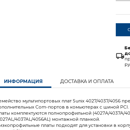
С
Б
д
пр
ру
ИНФОРМАЦИЯ
ДОСТАВКА И ОПЛАТА
емейство мультипортовых плат Sunix 4027/4037/4056 п
ополнительных Com-портов в комьютерах с шиной PCI.
латы комплектуются полнопрофильной (4027A/4037A/4
4027AL/4037AL/4056AL) монтажной планкой.
изкопрофильные платы подходят для установки в корпус