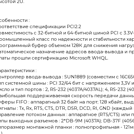
ысотой 2U.
собенности :
оответствие спецификации PCI2.2
овместимость с 32-битной и 64-битной шиной PCI c 3.3V- 
ромышленный класс по надежности и стабильности ха
рограммный буфер объемом 128К для снижения нагруз
втоматическое назначение адресов ввода-вывода и п
латы прошли сертификацию Microsoft WHQL.
арактеристики :
онтроллер ввода-вывода : SUN1889 (совместим с 16C650
ип системной шины : PCI 32/64 бит с напряжением 3,3V и
сло и тип портов : 2, RS-232 (4037A/4037AL); 4, RS-232 (4
аибольшая поддерживаемая скорость передачи данных : 
уферы FIFO : аппаратный 32 байт на порт; 128 кбайт, в
гналы : Tx, Rx, RTS, CTS, DTR, DSR, DCD, RI, GND (каждый 
правление потоком данных : аппаратное (RTS/CTS) или 
ипы выходных разъемов : 2*DB-9M (4037A); DB-37F (4056A
ипоразмер монтажной планки : полнопрофильная - 121мм
L)