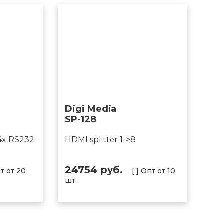
Digi Media
SP-128
4x RS232
HDMI splitter 1->8
24754 руб.
пт от 20
[ ] Опт от 10
шт.