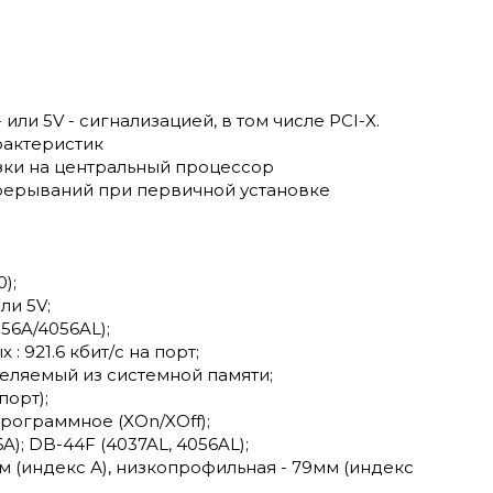
или 5V - сигнализацией, в том числе PCI-X.
рактеристик
ки на центральный процессор
рерываний при первичной установке
);
ли 5V;
056A/4056AL);
921.6 кбит/с на порт;
ыделяемый из системной памяти;
порт);
программное (XOn/XOff);
); DB-44F (4037AL, 4056AL);
 (индекс А), низкопрофильная - 79мм (индекс