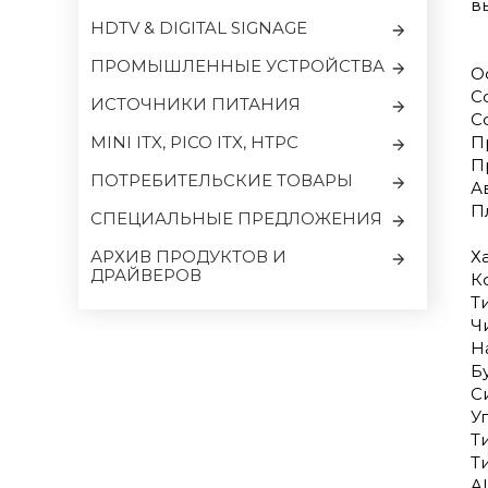
в
HDTV & DIGITAL SIGNAGE
ПРОМЫШЛЕННЫЕ УСТРОЙСТВА
О
C
ИСТОЧНИКИ ПИТАНИЯ
C
MINI ITX, PICO ITX, HTPC
П
П
ПОТРЕБИТЕЛЬСКИЕ ТОВАРЫ
А
П
CПЕЦИАЛЬНЫЕ ПРЕДЛОЖЕНИЯ
АРХИВ ПРОДУКТОВ И
Х
ДРАЙВЕРОВ
К
Т
Чи
Н
Б
Си
У
Т
Т
A