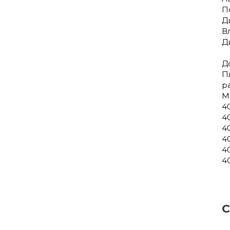
По
Д
В
Д
Д
П
р
М
4
4
4
4
4
4
С