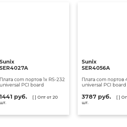
Sunix
Sunix
SER4027A
SER4056A
Плата com портов 1x RS-232
Плата com портов 
universal PCI board
universal PCI board
1441 руб.
3787 руб.
[ ] Опт от 20
[ ] О
шт.
шт.