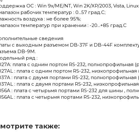
ддержка ОС : Win 9x/ME/NT, Win 2K/XP/2003, Vista, Linux 2.0.
иапазон рабочих температур : 0...57 град.С;
лажность воздуха : не более 95%;
иапазон температур при хранении : -20...+85 град.С
ополнительные сведения
латы c выходным разъемом DB-37F и DB-44F комплекту
азъема DB-9M.
одельный ряд :
027A: плата с одним портом RS-232, полнопрофильная 
027AL : плата с одним портом RS-232, низкопрофильная
037A : плата с двумя портами RS-232, полнопрофильная
037AL : плата с двумя портами RS-232, низкопрофильная
056A : плата с четырьмя портами RS-232 для шины , по
056AL : плата с четырьмя портами RS-232, низкопрофиль
мотрите также: