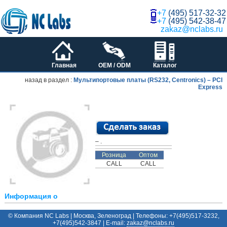
+7
(495) 517-32-32
+7
(495) 542-38-47
zakaz@nclabs.ru
Главная
OEM / ODM
Каталог
назад в раздел :
Мультипортовые платы (RS232, Centronics) – PCI
Express
– .
Розница
Оптом
CALL
CALL
Информация о
© Компания NC Labs | Москва, Зеленоград | Телефоны: +7(495)517-3232,
+7(495)542-3847 | E-mail:
ur.sbalcn@zakaz