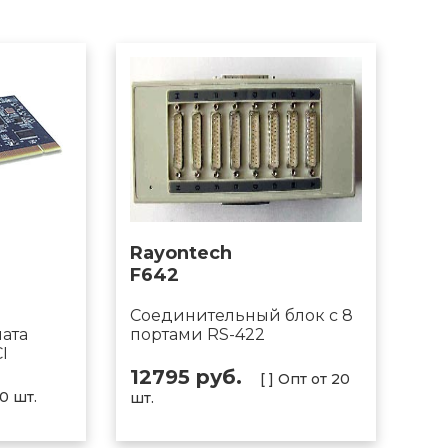
Rayontech
F642
Cоединительный блок с 8
ата
портами RS-422
I
12795 руб.
[ ] Опт от 20
10 шт.
шт.