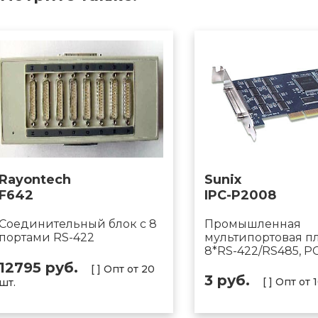
Rayontech
Sunix
F642
IPC-P2008
Cоединительный блок с 8
Промышленная
портами RS-422
мультипортовая пл
8*RS-422/RS485, PC
12795 руб.
[ ] Опт от 20
3 руб.
[ ] Опт от 
шт.