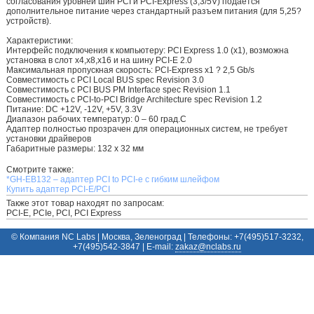
согласования уровней шин PCI и PCI-Express (3,3/5V) подаётся
дополнительное питание через стандартный разъем питания (для 5,25?
устройств).
Характеристики:
Интерфейс подключения к компьютеру: PCI Express 1.0 (x1), возможна
установка в слот x4,x8,x16 и на шину PCI-E 2.0
Максимальная пропускная скорость: PCI-Express x1 ? 2,5 Gb/s
Совместимость с PCI Local BUS spec Revision 3.0
Совместимость с PCI BUS PM Interface spec Revision 1.1
Совместимость с PCI-to-PCI Bridge Architecture spec Revision 1.2
Питание: DC +12V, -12V, +5V, 3.3V
Диапазон рабочих температур: 0 – 60 град.С
Адаптер полностью прозрачен для операционных систем, не требует
установки драйверов
Габаритные размеры: 132 x 32 мм
Смотрите также:
*GH-EB132 – адаптер PCI to PCI-e с гибким шлейфом
Купить адаптер PCI-E/PCI
Также этот товар находят по запросам:
PCI-E, PCIe, PCI, PCI Express
© Компания NC Labs | Москва, Зеленоград | Телефоны: +7(495)517-3232,
+7(495)542-3847 | E-mail:
ur.sbalcn@zakaz