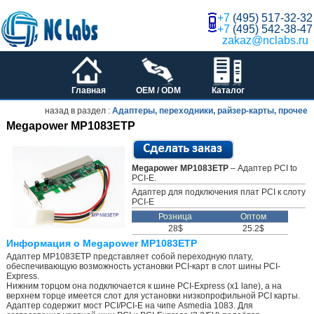
+7
(495) 517-32-32
+7
(495) 542-38-47
zakaz@nclabs.ru
Главная
OEM / ODM
Каталог
назад в раздел :
Адаптеры, переходники, райзер-карты, прочее
Megapower MP1083ETP
Megapower MP1083ETP
– Адаптер PCI to
PCI-E.
Адаптер для подключения плат PCI к слоту
PCI-E
Розница
Оптом
28$
25.2$
Информация о Megapower MP1083ETP
Адаптер MP1083ETP представляет собой переходную плату,
обеспечивающую возможность установки PCI-карт в слот шины PCI-
Express.
Нижним торцом она подключается к шине PCI-Express (x1 lane), а на
верхнем торце имеется слот для установки низкопрофильной PCI карты.
Адаптер содержит мост PCI/PCI-E на чипе Asmedia 1083. Для