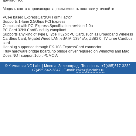
другого ПО.
Модель снята с производства, возможность поставки уточняйте.
PCI-e based ExpressCard/34 Form Factor
Supports 1-lane 2.5Gbps PCI Express
Compliant with PCI Express Specification revision 1.0a
PC Card 32bit CardBus fully compliant.
Supports any kind of Type I, Type II 32bit PC Card, such as Broadband Wireless
Cardbus Card, Gigabit Wired LAN, eSATA, 1394a/b, USB2.0, TV tuner Cardbus
card.
Hot-plug supported through EK-108 ExpressCard connector
Truly hardware bridge board, no bridge driver required on Windows and Mac
Does NOT support 16bit PCMCIA
© Компания NC Labs | Москва, Зеленоград | Телефоны: +7(495)517-3232,
+7(495)542-3847 | E-mail:
ur.sbalcn@zakaz