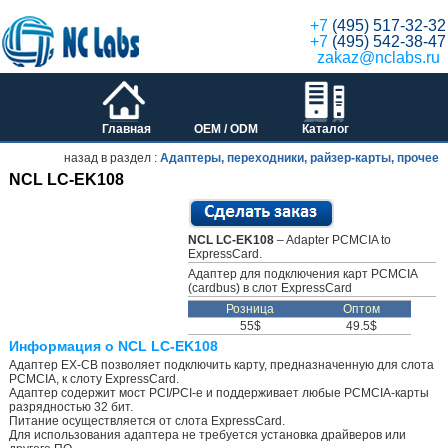
+7
(495) 517-32-32
+7
(495) 542-38-47
zakaz@nclabs.ru
Главная
OEM / ODM
Каталог
назад в раздел :
Адаптеры, переходники, райзер-карты, прочее
NCL LC-EK108
NCL LC-EK108
– Adapter PCMCIA to
ExpressCard.
Адаптер для подключения карт PCMCIA
(cardbus) в слот ExpressCard
Розница
Оптом
55$
49.5$
Информация о NCL LC-EK108
Адаптер EX-CB позволяет подключить карту, предназначенную для слота
PCMCIA, к слоту ExpressCard.
Адаптер содержит мост PCI/PCI-e и поддерживает любые PCMCIA-карты
разрядностью 32 бит.
Питание осуществляется от слота ExpressCard.
Для использования адаптера не требуется установка драйверов или