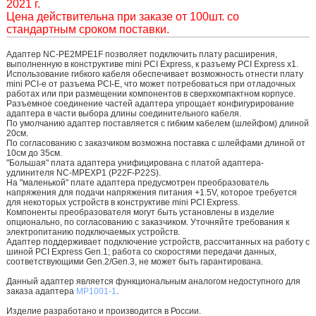
2021 г.
Цена действительна при заказе от 100шт. cо
стандартным сроком поставки.
Адаптер NC-PE2MPE1F позволяет подключить плату расширения,
выполненную в конструктиве mini PCI Express, к разъему PCI Express x1.
Использование гибкого кабеля обеспечивает возможность отнести плату
mini PCI-e от разъема PCI-E, что может потребоваться при отладочных
работах или при размещении компонентов в сверхкомпактном корпусе.
Разъемное соединение частей адаптера упрощает конфигурирование
адаптера в части выбора длины соединительного кабеля.
По умолчанию адаптер поставляется с гибким кабелем (шлейфом) длиной
20см.
По согласованию с заказчиком возможна поставка с шлейфами длиной от
10см до 35см.
"Большая" плата адаптера унифицирована с платой адаптера-
удлинителя NC-MPEXP1 (P22F-P22S).
На "маленькой" плате адаптера предусмотрен преобразователь
напряжения для подачи напряжения питания +1.5V, которое требуется
для некоторых устройств в конструктиве mini PCI Express.
Компоненты преобразователя могут быть установлены в изделие
опционально, по согласованию с заказчиком. Уточняйте требования к
электропитанию подключаемых устройств.
Адаптер поддерживает подключение устройств, рассчитанных на работу с
шиной PCI Express Gen.1; работа со скоростями передачи данных,
соответствующими Gen.2/Gen.3, не может быть гарантирована.
Данный адаптер является функциональным аналогом недоступного для
заказа адаптера
MP1001-1
.
Изделие разработано и производится в России.