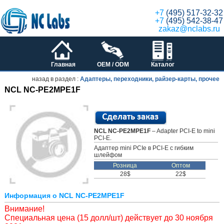
+7
(495) 517-32-32
+7
(495) 542-38-47
zakaz@nclabs.ru
Главная
OEM / ODM
Каталог
назад в раздел :
Адаптеры, переходники, райзер-карты, прочее
NCL NC-PE2MPE1F
NCL NC-PE2MPE1F
– Adapter PCI-E to mini
PCI-E.
Адаптер mini PCIe в PCI-E с гибким
шлейфом
Розница
Оптом
28$
22$
Информация о NCL NC-PE2MPE1F
Внимание!
Cпециальная цена (15 долл/шт) действует до 30 ноября