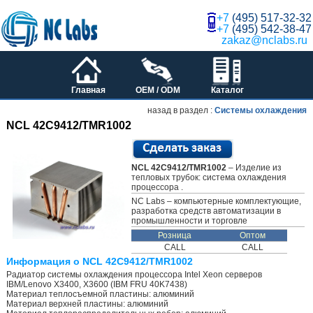
+7
(495) 517-32-32
+7
(495) 542-38-47
zakaz@nclabs.ru
Главная
OEM / ODM
Каталог
назад в раздел :
Системы охлаждения
NCL 42C9412/TMR1002
NCL 42C9412/TMR1002
– Изделие из
тепловых трубок: система охлаждения
процессора .
NC Labs – компьютерные комплектующие,
разработка средств автоматизации в
промышленности и торговле
Розница
Оптом
CALL
CALL
Информация о NCL 42C9412/TMR1002
Радиатор системы охлаждения процессора Intel Xeon серверов
IBM/Lenovo X3400, X3600 (IBM FRU 40K7438)
Материал теплосъемной пластины: алюминий
Материал верхней пластины: алюминий