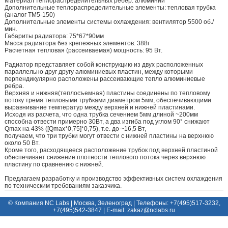
Материал теплораспределительных ребер: алюминий
Дополнительные теплораспределительные элементы: тепловая трубка
(аналог TM5-150)
Дополнительные элементы системы охлаждения: вентилятор 5500 об./
мин.
Габариты радиатора: 75*67*90мм
Масса радиатора без крепежных элементов: 388г
Расчетная тепловая (рассеиваемая) мощность: 95 Вт.
Радиатор представляет собой конструкцию из двух расположенных
параллельно друг другу алюминиевых пластин, между которыми
перпендикулярно расположены рассеивающие тепло алюминиевые
ребра.
Верхняя и нижняя(теплосъемная) пластины соединены по тепловому
потоку тремя тепловыми трубками диаметром 5мм, обеспечивающими
выравнивание температур между верхней и нижней пластинами.
Исходя из расчета, что одна трубка сечением 5мм длиной ~200мм
cпособна отвести примерно 30Вт, а два изгиба под углом 90° снижают
Qmax на 43% ([Qmax*0,75]*0,75), т.е. до ~16,5 Вт,
получаем, что три трубки могут отвести c нижней пластины на верхнюю
около 50 Вт.
Кроме того, расходящееся расположение трубок под верхней пластиной
обеспечивает снижение плотности теплового потока через верхнюю
пластину по сравнению с нижней.
Предлагаем разработку и производство эффективных систем охлаждения
по техническим требованиям заказчика.
© Компания NC Labs | Москва, Зеленоград | Телефоны: +7(495)517-3232,
+7(495)542-3847 | E-mail:
ur.sbalcn@zakaz