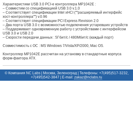
Характеристики USB 3.0 PCI-e контроллера MP1042E :
– Cовместим со спецификацией USB 3.0 v.1.0
– Cоответствует спецификации Intel xHCI (""расширяемый интерфейс
хост-контроллера"") v.0.96
– Соответствует спецификации PCI Express Revision 2.0
– Два порта USB 3.0 с возможностью подключения устаревших устройств
– Поддерживает одновременную работу с устройствами с интерфейсом
USB 3.0 и USB 2.0
– Скорости передачи данных : 5Гбит/с / 480Мбит/с (каждый порт)
Cовместимость с ОС : MS Windows 7/Vista/XP/2000, Mac OS.
Контроллер MP1042E рассчитан на установку в стандартные корпуса
форм-фактора ATX.
© Компания NC Labs | Москва, Зеленоград | Телефоны: +7(495)517-3232,
+7(495)542-3847 | E-mail:
ur.sbalcn@zakaz