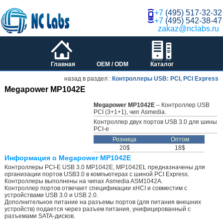
+7
(495) 517-32-32
+7
(495) 542-38-47
zakaz@nclabs.ru
Главная
OEM / ODM
Каталог
назад в раздел :
Контроллеры USB: PCI, PCI Express
Megapower MP1042E
Megapower MP1042E
– Контроллер USB
PCI (3+1+1), чип Asmedia.
Контроллер двух портов USB 3.0 для шины
PCI-e
Розница
Оптом
20$
18$
Информация о Megapower MP1042E
Контроллеры PCI-E USB 3.0 MP1042E, MP1042EL предназначены для
организации портов USB3.0 в компьютерах с шиной PCI Express.
Контроллеры выполнены на чипах Asmedia ASM1042A.
Контроллер портов отвечает спецификации xHCI и совместим с
устройствами USB 3.0 и USB 2.0.
Дополнительное питание на разъемы портов (для питания внешних
устройств) подается через разъем питания, унифицированный с
разъемами SATA-дисков.