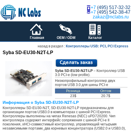
+7
(495) 517-32-32
+7
(495) 542-38-47
zakaz@nclabs.ru
Главная
OEM / ODM
Каталог
назад в раздел :
Контроллеры USB: PCI, PCI Express
Syba SD-EU30-N2T-LP
Syba SD-EU30-N2T-LP
– Контроллер USB
3.0 PCI-e (low profile).
Низкопрофильный контроллер двух
портов USB 3.0 для шины PCI-e
Розница
Оптом
23$
20.7$
Информация о Syba SD-EU30-N2T-LP
Контроллеры SD-EU30-N2T, SD-EU30-N2T-LP предназначены для
организации портов USB3.0 в компьютерах с шиной PCI Express.
Контроллеры выполнены на чипах Renesas (NEC) uPD720200. Чип
контроллера содержит интерфейс сопряжения с шиной PCI-e II
поколения, xHCI-совместимый контроллер, управляющий четырьмя
независимыми портами, два корневых концентратора (USB2.0 и USB3.0),