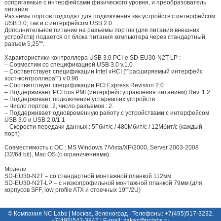
сопрягаемые с интерфейсами физического уровня, и преобразователь
питания.
Разъемы портов подходят для подключения как устройств с интерфейсом
USB 3.0, так и с интерфейсом USB 2.0.
Дополнительное питание на разъемы портов (для питания внешних
устройств) подается от блока питания компьютера через стандартный
разъем 5,25"".
Характеристики контроллера USB 3.0 PCI-e SD-EU30-N2T-LP :
– Cовместим со спецификацией USB 3.0 v.1.0
– Cоответствует спецификации Intel xHCI (""расширяемый интерфейс
хост-контроллера"") v.0.96
– Соответствует спецификации PCI Express Revision 2.0
– Поддерживает PCI bus PMI (интерфейс управления питанием) Rev. 1.2
– Поддерживает подключение устаревших устройств
– Число портов : 2, число разъемов : 2.
– Поддерживает одновременную работу с устройствами с интерфейсом
USB 3.0 и USB 2.0/1.1
– Скорости передачи данных : 5Гбит/с / 480Мбит/с / 12Мбит/с (каждый
порт)
Cовместимость с ОС : MS Windows 7/Vista/XP/2000, Server 2003-2008
(32/64 bit), Mac OS (c ограничениями).
Модели :
SD-EU30-N2T – со стандартной монтажной планкой 112мм
SD-EU30-N2T-LP – с низкопрофильной монтажной планкой 79мм (для
корпусов SFF, low profile ATX и стоечных 19""/2U)
© Компания NC Labs | Москва, Зеленоград | Телефоны: +7(495)517-3232,
+7(495)542-3847 | E-mail:
ur.sbalcn@zakaz