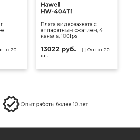
Hawell
HW-404Ti
er
Плата видеозахвата с
-e
аппаратным сжатием, 4
канала, 100fps
13022 руб.
пт от 20
[ ] Опт от 20
шт.
Опыт работы более 10 лет