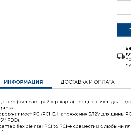
С
Б
д
пр
ру
ИНФОРМАЦИЯ
ДОСТАВКА И ОПЛАТА
даптер (riser card, райзер-карта) предназначен для по
press.
одержит мост PCI/PCI-E. Напряжения 5/12V для шины P
.5"" FDD).
даптер flexible riser PCI to PCI-e cовместим с любыми 