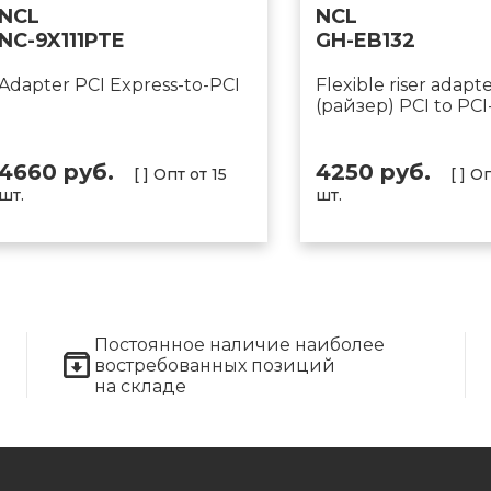
NCL
NCL
NC-9X111PTE
GH-EB132
Adapter PCI Express-to-PCI
Flexible riser adapt
(райзер) PCI to PCI
4660 руб.
4250 руб.
[ ] Опт от 15
[ ] О
шт.
шт.
Постоянное наличие наиболее
востребованных позиций
на складе