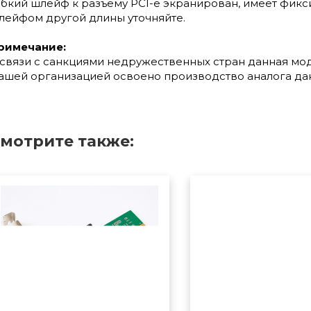
ибкий шлейф к разъему PCI-e экранирован, имеет фикс
лейфом другой длины уточняйте.
римечание:
 связи с санкциями недружественных стран данная мод
ашей организацией освоено производство аналога да
мотрите также: