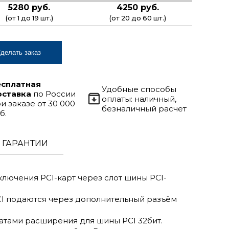
5280 руб.
4250 руб.
(от 1 до 19 шт.)
(от 20 до 60 шт.)
делать заказ
есплатная
Удобные способы
оставка
по России
оплаты: наличный,
и заказе от 30 000
безналичный расчет
б.
ГАРАНТИИ
дключения PCI-карт через слот шины PCI-
CI подаются через дополнительный разъём
платами расширения для шины PCI 32бит.