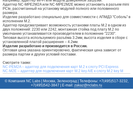
например, адаптер Wi-Fi или модуль доверенной загрузки.
Адаптер NC-MPE2M2A или NC-MPE2M2E можно установить в разъем mini
PCIe, рассчитанный на установку модулей полного или половинного
размера.
Изделие разработано специально для совместимости с АПМДЗ "Соболь" в
исполнении M.2.
Адаптер предусматривает возможность установки платы M.2 в одном из
двух положений: 2230 или 2242, монтажная стойка под плату M.2 по
умолчанию устанавливается производителем в положение "2230".
Типовая высота используемого разъёма 3.2мм, высота изделия в сборе с
установленной платой расширения – 4.2мм.
Изделие разработано и производится в России.
Оптовая цена указана ориентировочно, фактическая цена зависит от
размера партии и других условий поставки.
Смотрите также:
NC-PEM2A – адаптер для подключения карт M.2 к слоту PCI Express
NC-M2E – адаптер для подключения карт M.2 key A/E к слоту M.2 key M
© Компания NC Labs | Москва, Зеленоград | Телефоны: +7(495)517-3232,
+7(495)542-3847 | E-mail:
ur.sbalcn@zakaz