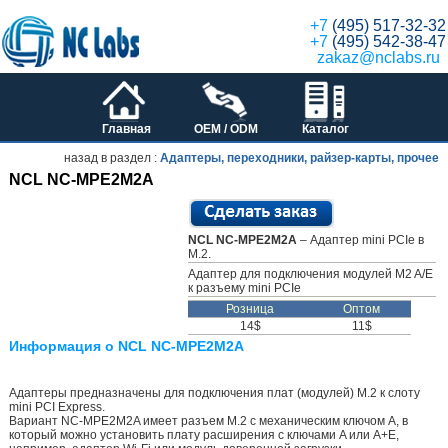
+7
(495) 517-32-32
+7
(495) 542-38-47
zakaz@nclabs.ru
Главная
OEM / ODM
Каталог
назад в раздел :
Адаптеры, переходники, райзер-карты, прочее
NCL NC-MPE2M2A
NCL NC-MPE2M2A
– Адаптер mini PCIe в
M.2.
Адаптер для подключения модулей M2 A/E
к разъему mini PCIe
Розница
Оптом
14$
11$
Информация о NCL NC-MPE2M2A
Адаптеры предназначены для подключения плат (модулей) M.2 к слоту
mini PCI Express.
Вариант NC-MPE2M2A имеет разъем M.2 c механическим ключом A, в
который можно установить плату расширения c ключами A или A+E,