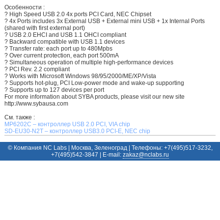
Особенности :
? High Speed USB 2.0 4x ports PCI Card, NEC Chipset
? 4x Ports includes 3x External USB + External mini USB + 1x Internal Ports
(shared with first external port)
? USB 2.0 EHCI and USB 1.1 OHCI compliant
? Backward compatible with USB 1.1 devices
? Transfer rate: each port up to 480Mpbs
? Over current protection, each port 500mA
? Simultaneous operation of multiple high-performance devices
? PCI Rev. 2.2 compliant
? Works with Microsoft Windows 98/95/2000/ME/XP/Vista
? Supports hot-plug, PCI Low-power mode and wake-up supporting
? Supports up to 127 devices per port
For more information about SYBA products, please visit our new site
http://www.sybausa.com
См. также :
MP6202C – контроллер USB 2.0 PCI, VIA chip
SD-EU30-N2T – контроллер USB3.0 PCI-E, NEC chip
© Компания NC Labs | Москва, Зеленоград | Телефоны: +7(495)517-3232,
+7(495)542-3847 | E-mail:
ur.sbalcn@zakaz