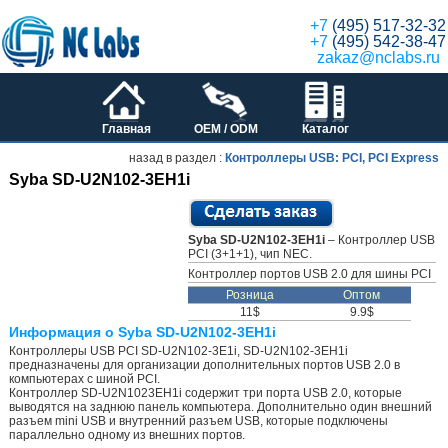
+7
(495) 517-32-32
+7
(495) 542-38-47
zakaz@nclabs.ru
Главная
OEM / ODM
Каталог
назад в раздел :
Контроллеры USB: PCI, PCI Express
Syba SD-U2N102-3EH1i
Syba SD-U2N102-3EH1i
– Контроллер USB
PCI (3+1+1), чип NEC.
Контроллер портов USB 2.0 для шины PCI
Розница
Оптом
11$
9.9$
Информация о Syba SD-U2N102-3EH1i
Контроллеры USB PCI SD-U2N102-3E1i, SD-U2N102-3EH1i
предназначены для организации дополнительных портов USB 2.0 в
компьютерах с шиной PCI.
Контроллер SD-U2N1023EH1i содержит три порта USB 2.0, которые
выводятся на заднюю панель компьютера. Дополнительно один внешний
разъем mini USB и внутренний разъем USB, которые подключены
параллельно одному из внешних портов.