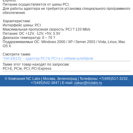
Express.
Питание осуществляется от шины PCI.
Для работы адаптера не требуется установка специального программного
обеспечения.
Характеристики:
Интерфейс шины: PCI
Максимальная пропускная скорость: PCI ? 133 Mb/s
Питание: DC +12V, -12V, +5V, 3.3V
Диапазон температур: 0 – 70 ?
Поддерживаемые ОС: Windows 2000 / XP / Server 2003 / Vista, Linux, Mac
OS X
Смотрите также:
*GH-EB132 – адаптер PCI to PCI-e с гибким шлейфом
Также этот товар находят по запросам:
PCI-E, PCIe, PCI, PCI Express
© Компания NC Labs | Москва, Зеленоград | Телефоны: +7(495)517-3232,
+7(495)542-3847 | E-mail:
ur.sbalcn@zakaz