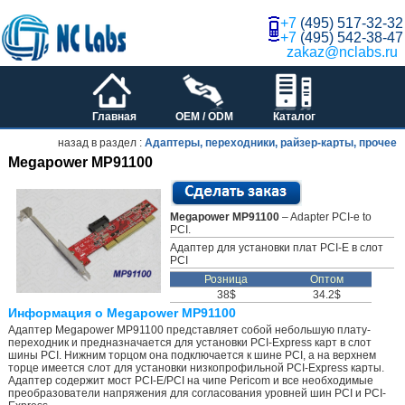
+7
(495) 517-32-32
+7
(495) 542-38-47
zakaz@nclabs.ru
Главная
OEM / ODM
Каталог
назад в раздел :
Адаптеры, переходники, райзер-карты, прочее
Megapower MP91100
Megapower MP91100
– Adapter PCI-e to
PCI.
Адаптер для установки плат PCI-E в слот
PCI
Розница
Оптом
38$
34.2$
Информация о Megapower MP91100
Адаптер Megapower MP91100 представляет собой небольшую плату-
переходник и предназначается для установки PCI-Express карт в слот
шины PCI. Нижним торцом она подключается к шине PCI, а на верхнем
торце имеется слот для установки низкопрофильной PCI-Express карты.
Адаптер содержит мост PCI-E/PCI на чипе Pericom и все необходимые
преобразователи напряжения для согласования уровней шин PCI и PCI-