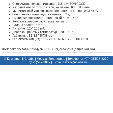
Светочуствительная матрица : 1/3" b/w SONY CCD;
Разрешение по горизонтали, не менее : 600 ТВ линий;
Минимальный уровень освещенности, не более : 0,03 лк (F/1.2);
Отношение сигнал/шум, не менее : 52 дБ;
Выход видеосигнала : аналоговый, ~1V / 75 Ω;
Компенсация фоновой засветки : авто;
Баланс белого : авто;
Питание : 12V, 150 mA;
Диапазон рабочих температур : -20...+50 °C;
Габариты : 32*32 / 38*38 мм;
Объективы (опция) : 2.5 / 2.8 / 3.6 / 6 / 12 / 16 мм F/2.0
Комплект поставки : Модуль NCL-B099, объектив (опционально).
© Компания NC Labs | Москва, Зеленоград | Телефоны: +7(495)517-3232,
+7(495)542-3847 | E-mail:
ur.sbalcn@zakaz