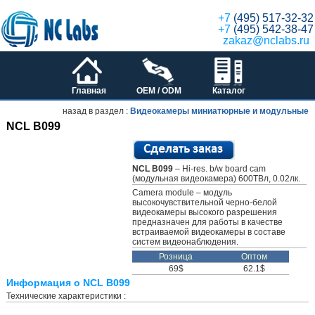
+7
(495) 517-32-32
+7
(495) 542-38-47
zakaz@nclabs.ru
Главная
OEM / ODM
Каталог
назад в раздел :
Видеокамеры миниатюрные и модульные
NCL B099
NCL B099
– Hi-res. b/w board cam
(модульная видеокамера) 600ТВл, 0.02лк.
Camera module – модуль
высокочувствительной черно-белой
видеокамеры высокого разрешения
предназначен для работы в качестве
встраиваемой видеокамеры в составе
систем видеонаблюдения.
Розница
Оптом
69$
62.1$
Информация о NCL B099
Технические характеристики :