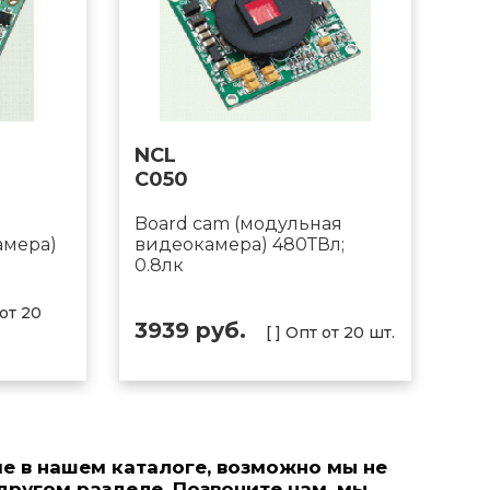
NCL
C050
Board cam (модульная
амера)
видеокамера) 480ТВл;
0.8лк
 от 20
3939 руб.
[ ] Опт от 20 шт.
е в нашем каталоге, возможно мы не
 другом разделе. Позвонитe нам, мы