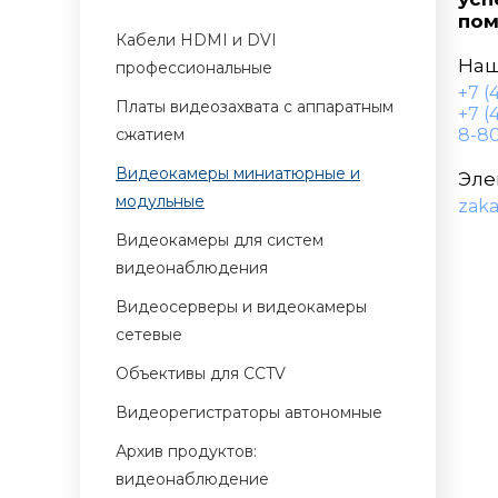
пом
Кабели HDMI и DVI
Наш
профессиональные
+7 (
Платы видеозахвата с аппаратным
+7 (
сжатием
8-80
Видеокамеры миниатюрные и
Эле
модульные
zak
Видеокамеры для систем
видеонаблюдения
Видеосерверы и видеокамеры
сетевые
Объективы для CCTV
Видеорегистраторы автономные
Архив продуктов:
видеонаблюдение