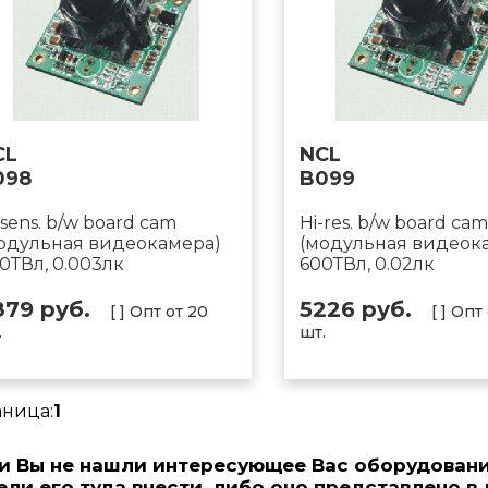
CL
NCL
098
B099
-sens. b/w board cam
Hi-res. b/w board cam
одульная видеокамера)
(модульная видеок
0ТВл, 0.003лк
600ТВл, 0.02лк
879 руб.
5226 руб.
[ ] Опт от 20
[ ] Опт
.
шт.
аница:
1
и Вы не нашли интересующее Вас оборудовани
ели его туда внести, либо оно представлено в