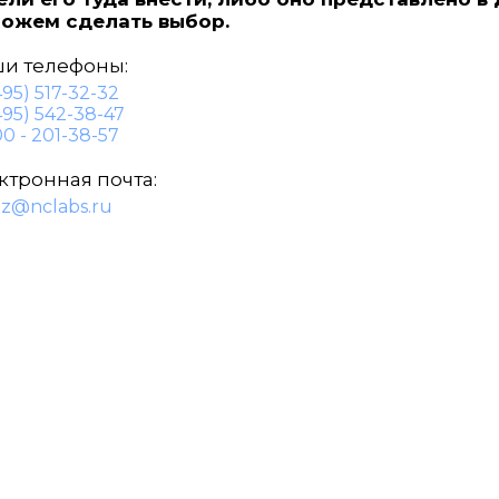
ожем сделать выбор.
и телефоны:
495) 517-32-32
495) 542-38-47
0 - 201-38-57
ктронная почта:
az@nclabs.ru