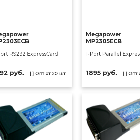
egapower
Megapower
P2303ECB
MP2305ECB
Port RS232 ExpressCard
1-Port Parallel Expre
592 руб.
1895 руб.
[ ] Опт от 20 шт.
[ ] Опт