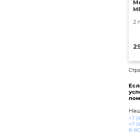
M
M
2 
2
Стр
Есл
усп
пом
Наш
+7 (
+7 (
8-80