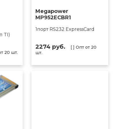
Megapower
MP952ECBR1
1порт RS232 ExpressCard
п TI)
2274 руб.
[ ] Опт от 20
от 20 шт.
шт.