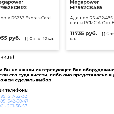
egapower
Megapower
P952ECBR2
MP952CB485
порта RS232 ExpressCard
Адаптер RS-422/485
шины PCMCIA-Card
11735 руб.
[ ] Опт
955 руб.
[ ] Опт от 10 шт.
шт.
аница:
1
и Вы не нашли интересующее Вас оборудовани
ели его туда внести, либо оно представлено в
ожем сделать выбор.
и телефоны:
495) 517-32-32
495) 542-38-47
0 - 201-38-57