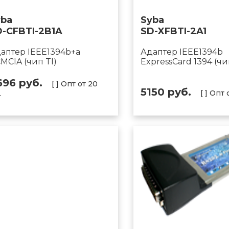
yba
Syba
D-CFBTI-2B1A
SD-XFBTI-2A1
аптер IEEE1394b+a
Адаптер IEEE1394b
MCIA (чип TI)
ExpressCard 1394 (чи
696 руб.
[ ] Опт от 20
5150 руб.
[ ] Опт 
.