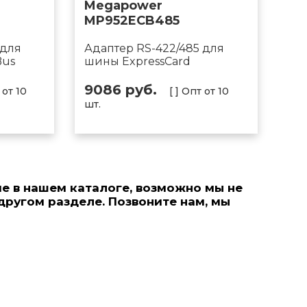
Megapower
MP952ECB485
 для
Адаптер RS-422/485 для
Bus
шины ExpressCard
9086 руб.
 от 10
[ ] Опт от 10
шт.
е в нашем каталоге, возможно мы не
 другом разделе. Позвонитe нам, мы