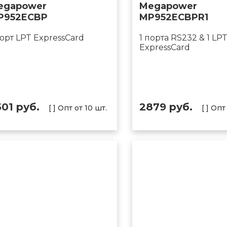
egapower
Megapower
P952ECBP
MP952ECBPR1
порт LPT ExpressCard
1 порта RS232 & 1 LP
ExpressCard
501 руб.
2879 руб.
[ ] Опт от 10 шт.
[ ] Опт