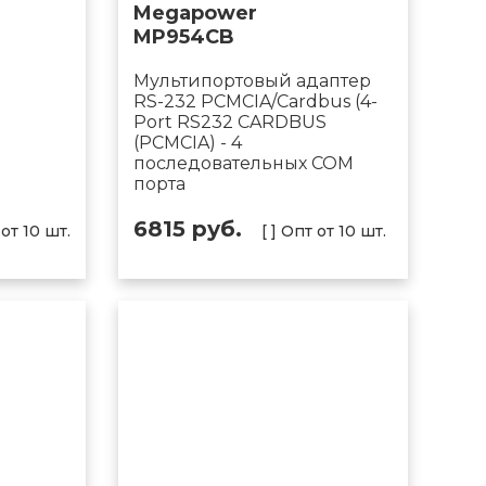
Megapower
MP954CB
T
Мультипортовый адаптер
RS-232 PCMCIA/Cardbus (4-
Port RS232 CARDBUS
(PCMCIA) - 4
последовательных COM
порта
6815 руб.
 от 10 шт.
[ ] Опт от 10 шт.