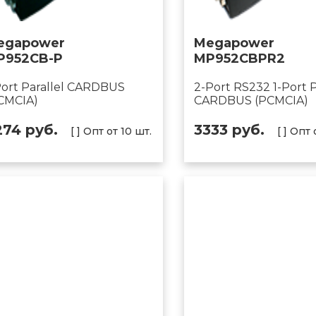
egapower
Megapower
P952CB-P
MP952CBPR2
Port Parallel CARDBUS
2-Port RS232 1-Port P
CMCIA)
CARDBUS (PCMCIA)
274 руб.
3333 руб.
[ ] Опт от 10 шт.
[ ] Опт 