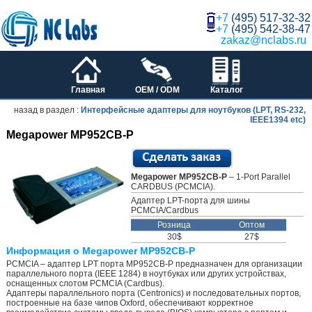
+7
(495) 517-32-32
+7
(495) 542-38-47
zakaz@nclabs.ru
Главная
OEM / ODM
Каталог
назад в раздел :
Интерфейсные адаптеры для ноутбуков (LPT, RS-232,
IEEE1394 etc)
Megapower MP952CB-P
Megapower MP952CB-P
– 1-Port Parallel
CARDBUS (PCMCIA).
Адаптер LPT-порта для шины
PCMCIA/Cardbus
Розница
Оптом
30$
27$
Информация о Megapower MP952CB-P
PCMCIA – адаптер LPT порта MP952CB-P предназначен для организации
параллельного порта (IEEE 1284) в ноутбуках или других устройствах,
оснащенных слотом PCMCIA (Cardbus).
Адаптеры параллельного порта (Centronics) и последовательных портов,
построенные на базе чипов Oxford, обеспечивают корректное