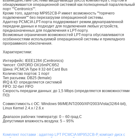
взаимодействие системы ввода-вывода (BIOS) компьютера с портом и
обнаруживается операционной системой как полноценный параллельный
порт ""Centronics"".
Кроме того, адаптер MP952CB-P имеет возможность ""горячего
подключения"" без перезагрузки операционной системы.
Адаптер PCMCIA LPT-порта поддерживает режим двунаправленной
передачи данных и подходит для подключения любых устройств,
предназначенных для подключения к LPT-порту.
Возможные ограничения возможностей LPT-порта обуславливаются
особенностями используемой операционной системы и прикладного
программного обеспечения.
Характеристики:
Интерфейс: IEEE1284 (Centronics)
Чипсет: OXFORD OX16mPCI952
Шина: PCMCIA Type II 32-bit Card Bus
Количество портов: 1 порт
Тип разъема: DB25 (female)
IRQ & IO: определяется системой
FIFO: 32-бит FIFO
Скорость передачи данных: до 1,5 Mbps (определяется возможностями
ПО)
Совместимость с ОС: Windows 98/ME/NT/2000/XP/2003/Vista(32/64-bit),
Linux Kernel 2.4.x / 2.6.x
Диапазон рабочих температур: 0 – 60 град.С
Допустимая влажность воздуха: 5 – 95%
Комплект поставки : адаптер LPT PCMCIA MP952CB-P, компакт-диск с