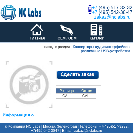
+7
(495) 517-32-32
+7
(495) 542-38-47
zakaz@nclabs.ru
Главная
OEM / ODM
Каталог
назад в раздел :
Конверторы аудиоинтерфейсов,
различные USB-устройства
– .
Розница
Оптом
CALL
CALL
Информация о
© Компания NC Labs | Москва, Зеленоград | Телефоны: +7(495)517-3232,
+7(495)542-3847 | E-mail:
ur.sbalcn@zakaz