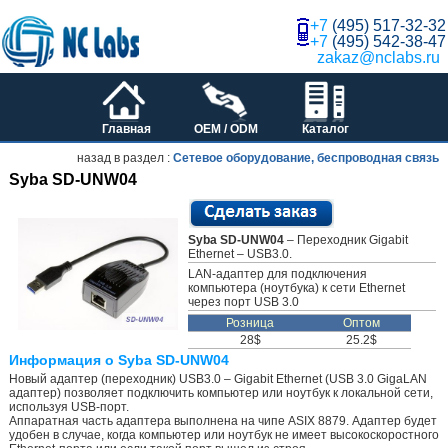
+7
(495) 517-32-32
+7
(495) 542-38-47
zakaz@nclabs.ru
Главная
OEM / ODM
Каталог
назад в раздел :
Сетевое оборудование, беспроводная связь
Syba SD-UNW04
Syba SD-UNW04
– Переходник Gigabit
Ethernet – USB3.0.
LAN-адаптер для подключения
компьютера (ноутбука) к сети Ethernet
через порт USB 3.0
Розница
Оптом
28$
25.2$
Информация о Syba SD-UNW04
Новый адаптер (переходник) USB3.0 – Gigabit Ethernet (USB 3.0 GigaLAN
адаптер) позволяет подключить компьютер или ноутбук к локальной сети,
используя USB-порт.
Аппаратная часть адаптера выполнена на чипе ASIX 8879. Адаптер будет
удобен в случае, когда компьютер или ноутбук не имеет высокоскоростного