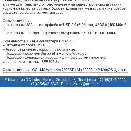
Ethernet-порта или если такой порт вышел из строя,
а также для транзитного подключения – например, при использовании
ноутбука в качестве роутера. Удобен, компактен, универсален, не требует
вмешательства внутрь компьютера.
Совместимость:
– со стороны USB – с интерфейсом USB 3.0 (5 Гбит/c), USB2.0 (480 Мбит/
с)
– со стороны Ethernet – с физическим уровнем (PHY) 10/100/1000M.
Особенности USB/LAN-адаптера UNW04 :
– Питание от порта USB;
– Автоопределение скорости подключения ;
– Поддержка режимов Suspend и Remote Wake-up;
– Поддержка дуплексной передачи данных с автоматическим
управлением потоком IEEE802.3u
Совместимость с ОС : MS Windows 7/ 98SE / Me / 2000 / XP, MacOS X, Linux.
© Компания NC Labs | Москва, Зеленоград | Телефоны: +7(495)517-3232,
+7(495)542-3847 | E-mail:
ur.sbalcn@zakaz