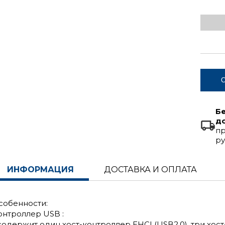
С
Б
д
пр
ру
ИНФОРМАЦИЯ
ДОСТАВКА И ОПЛАТА
собенности:
онтроллер USB :
 содержит один хост-контроллер EHCI (USB2.0), три хост