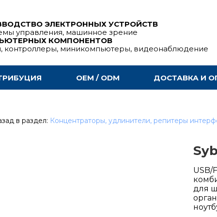
ЗВОДСТВО ЭЛЕКТРОННЫХ УСТРОЙСТВ
емы управления, машинное зрение
ПЬЮТЕРНЫХ КОМПОНЕНТОВ
ы, контроллеры, миникомпьютеры, видеонаблюдение
ТРИБУЦИЯ
OEM / ODM
ДОСТАВКА И О
зад в раздел:
Концентраторы, удлинители, репитеры интер
Sy
USB/F
комби
для ш
орган
ноутб