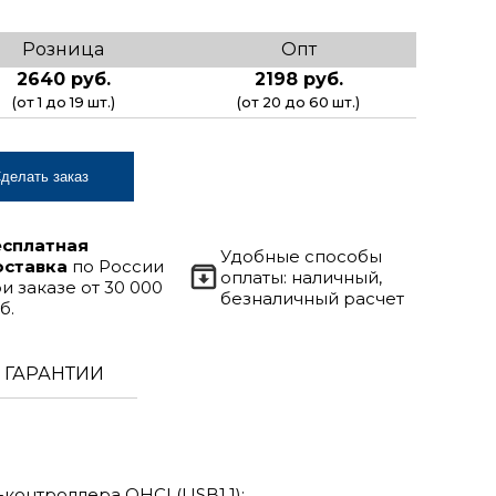
Розница
Опт
2640 руб.
2198 руб.
(от 1 до 19 шт.)
(от 20 до 60 шт.)
делать заказ
есплатная
Удобные способы
оставка
по России
оплаты: наличный,
и заказе от 30 000
безналичный расчет
б.
ГАРАНТИИ
-контроллера OHCI (USB1.1);