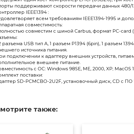
 порты поддерживают скорости передачи данных 480/12/
онтроллер IEEE1394 :
 удовлетворяет всем требованиям IEEE1394-1995 и допол
ппаратная совместимость:
 полностью совместим с шиной Carbus, формат PC-card (P
азъемы:
 2 разъема USB тип А, 1 разъем P1394 (6pin), 1 разъем 13
нешнего источника питания.
ри подключении к адаптеру внешних устройств, питае
ополнительное внешнее питание.
овместимость с ОС: Windows 98SE, ME, 2000, XP; MacOS 10
омплект поставки:
даптер SD-PCMCBO-2U2F, установочный диск, CD с ПО ""U
мотрите также: