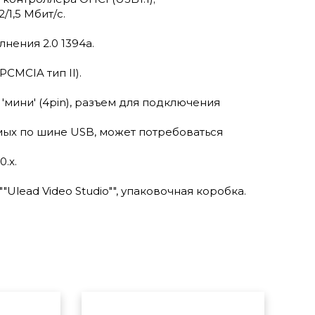
1,5 Мбит/с.
нения 2.0 1394a.
CMCIA тип II).
94 'мини' (4pin), разъем для подключения
мых по шине USB, может потребоваться
.x.
lead Video Studio"", упаковочная коробка.