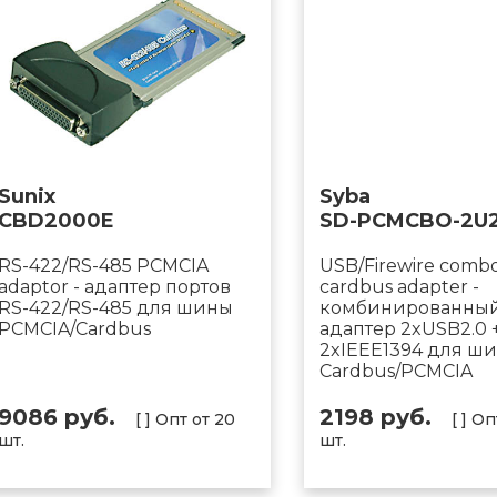
Sunix
Syba
CBD2000E
SD-PCMCBO-2U
RS-422/RS-485 PCMCIA
USB/Firewire comb
adaptor - адаптер портов
cardbus adapter -
RS-422/RS-485 для шины
комбинированны
PCMCIA/Cardbus
адаптер 2xUSB2.0 
2xIEEE1394 для ш
Cardbus/PCMCIA
9086 руб.
2198 руб.
[ ] Опт от 20
[ ] О
шт.
шт.