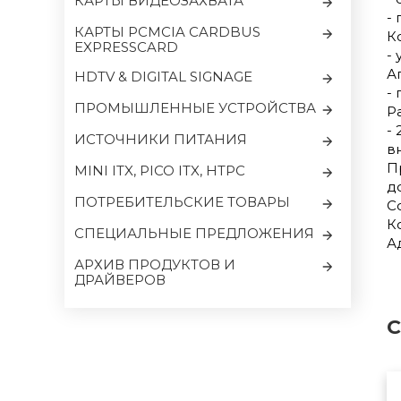
КАРТЫ ВИДЕОЗАХВАТА
-
КАРТЫ PCMCIA CARDBUS
К
EXPRESSCARD
-
А
HDTV & DIGITAL SIGNAGE
-
ПРОМЫШЛЕННЫЕ УСТРОЙСТВА
Р
-
ИСТОЧНИКИ ПИТАНИЯ
в
П
MINI ITX, PICO ITX, HTPC
д
ПОТРЕБИТЕЛЬСКИЕ ТОВАРЫ
С
К
CПЕЦИАЛЬНЫЕ ПРЕДЛОЖЕНИЯ
А
АРХИВ ПРОДУКТОВ И
ДРАЙВЕРОВ
С