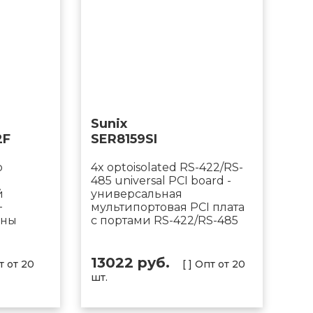
Sunix
2F
SER8159SI
o
4x optoisolated RS-422/RS-
485 universal PCI board -
й
универсальная
+
мультипортовая PCI плата
ины
с портами RS-422/RS-485
13022 руб.
пт от 20
[ ] Опт от 20
шт.