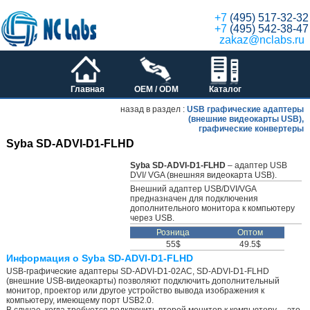
+7
(495) 517-32-32
+7
(495) 542-38-47
zakaz@nclabs.ru
Главная
OEM / ODM
Каталог
назад в раздел :
USB графические адаптеры
(внешние видеокарты USB),
графические конвертеры
Syba SD-ADVI-D1-FLHD
Syba SD-ADVI-D1-FLHD
– адаптер USB
DVI/ VGA (внешняя видеокарта USB).
Внешний адаптер USB/DVI/VGA
предназначен для подключения
дополнительного монитора к компьютеру
через USB.
Розница
Оптом
55$
49.5$
Информация о Syba SD-ADVI-D1-FLHD
USB-графические адаптеры SD-ADVI-D1-02AC, SD-ADVI-D1-FLHD
(внешние USB-видеокарты) позволяют подключить дополнительный
монитор, проектор или другое устройство вывода изображения к
компьютеру, имеющему порт USB2.0.