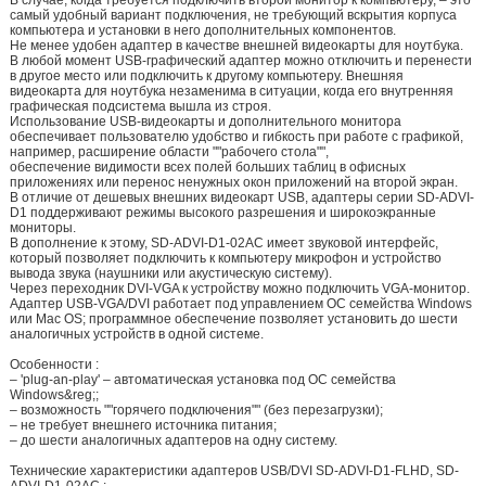
В случае, когда требуется подключить второй монитор к компьютеру, – это
самый удобный вариант подключения, не требующий вскрытия корпуса
компьютера и установки в него дополнительных компонентов.
Не менее удобен адаптер в качестве внешней видеокарты для ноутбука.
В любой момент USB-графический адаптер можно отключить и перенести
в другое место или подключить к другому компьютеру. Внешняя
видеокарта для ноутбука незаменима в ситуации, когда его внутренняя
графическая подсистема вышла из строя.
Использование USB-видеокарты и дополнительного монитора
обеспечивает пользователю удобство и гибкость при работе с графикой,
например, расширение области ""рабочего стола"",
обеспечение видимости всех полей больших таблиц в офисных
приложениях или перенос ненужных окон приложений на второй экран.
В отличие от дешевых внешних видеокарт USB, адаптеры серии SD-ADVI-
D1 поддерживают режимы высокого разрешения и широкоэкранные
мониторы.
В дополнение к этому, SD-ADVI-D1-02AC имеет звуковой интерфейс,
который позволяет подключить к компьютеру микрофон и устройство
вывода звука (наушники или акустическую систему).
Через переходник DVI-VGA к устройству можно подключить VGA-монитор.
Адаптер USB-VGA/DVI работает под управлением ОС семейства Windows
или Mac OS; программное обеспечение позволяет установить до шести
аналогичных устройств в одной системе.
Особенности :
– 'plug-an-play' – автоматическая установка под ОС семейства
Windows&reg;;
– возможность ""горячего подключения"" (без перезагрузки);
– не требует внешнего источника питания;
– до шести аналогичных адаптеров на одну систему.
Технические характеристики адаптеров USB/DVI SD-ADVI-D1-FLHD, SD-