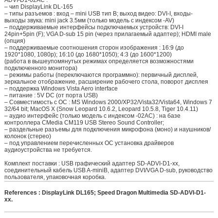
ADVI-D1-02AC :
– чип DisplayLink DL-165
– типы разъемов : вход – mini USB тип B; выход видео: DVI-I, входы-
выходы звука: mini jack 3.5мм (только модель с индексом -AV)
– поддерживаемые интерфейсы подключаемых устройств: DVI-I
24pin+5pin (F); VGA D-sub 15 pin (через прилагаемый адаптер); HDMI male
(опция)
– поддерживаемые соотношения сторон изображения : 16:9 (до
1920*1080, 1080p); 16:10 (до 1680*1050); 4:3 (до 1600*1200)
(работа в вышеупомянутых режимах определяется возможностями
подключенного монитора)
– режимы работы (переключаются программно): первичный дисплей,
зеркальное отображение, расширение рабочего стола, поворот дисплея
– поддержка Windows Vista Aero interface
– питание : 5V DC (от порта USB)
– Совместимость с ОС : MS Windows 2000/XP32/Vista32/Vista64, Windows 7
32/64 bit; MacOS X (Snow Leopard 10.6.2, Leopard 10.5.8, Tiger 10.4.11)
– аудио интерфейс (только модель с индексом -02AC) : на базе
контроллера CMedia CM119 USB Stereo Sound Controller;
– раздельные разъемы для подключения микрофона (моно) и наушников/
колонок (стерео)
– под управлением перечисленных ОС установка драйверов
аудиоустройства не требуется.
Комплект поставки : USB графический адаптер SD-ADVI-D1-xx,
соединительный кабель USB A-miniB, адаптер DVI/VGA D-sub, руководство
пользователя, упаковочная коробка.
References : DisplayLink DL165; Speed Dragon Multimedia SD-ADVI-D1-
xx.