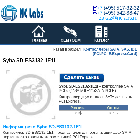
+7
(495) 517-32-32
+7
(495) 542-38-47
zakaz@nclabs.ru
Главная
OEM / ODM
Каталог
назад в раздел :
Контроллеры SATA, SAS, IDE
(PCI/PCI-E/ExpressCard)
Syba SD-ES3132-1E1I
Syba SD-ES3132-1E1I
– контроллер SATA
PCI-e (1*SATA II +1*eSATA PCI-E).
Контроллер двух каналов SATA для шины
PCI Express.
Розница
Оптом
21$
18.9$
Информация о Syba SD-ES3132-1E1I
Контроллер SD-ES3132-1E1i предназначен для организации двух SATA-II
портов портов в компьютерах с шиной PCI Express.