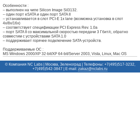
Особенности :
– выполнен на чипе Silicon Image SiI3132.
– один порт eSATA и один порт SATA II
– устанавливается в слот PCI-E 1x lane (возможна установка в слот
4x/8x/16x)
– cоответствует спецификации PCI Express Rev. 1.0a
– порт SATA II со максимальной скоростью передачи 3 Гбит/с, обратно
совместим с устройствами SATA 1.0
– поддерживает горячее подключение SATA-устройств.
Поддерживаемые ОС :
MS Windows 2000/XP 32-bit/XP 64-bit/Server 2003, Vista, Linux, Mac OS
© Компания NC Labs | Москва, Зеленоград | Телефоны: +7(495)517-3232,
+7(495)542-3847 | E-mail:
ur.sbalcn@zakaz