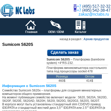
+7
(495) 517-32-32
+7
(495) 542-38-47
zakaz@nclabs.ru
Главная
OEM / ODM
Каталог
назад в раздел :
Архив продуктов
Sumicom S620S
Sumicom S620S
– Платформа (barebone
system) +4*RS-232.
Платформа миникомпьютера настольного
типа под процессоры socket 478
Розница
Оптом
460$
414$
Информация о Sumicom S620S
Семейство Sumicom S620x – платформы для создания миниатюрных
компьютеров общего применения.
На момент публикации семейство включает модели : S620, S620A, S620D,
S620F, S620E, S620AD, S620H, S620I, S620G, S620G3, S620S, S620T.
В корпусе могут быть установлены стандартный slim CD/DVD привод
IDE/PATA и cтандартный жесткий диск 3,5"" IDE/PATA или 2.5"" IDE/PATA (в