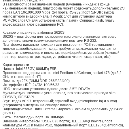
зависимости от модели).
В зависимости от назначения модели (буквенный индекс в конце
наименования модели), платформа может содержать дополнительно: 2/3
порта LAN 10/100/1000 Mbps; 2/4 порта RS-232; порт S/PDIF; выход
композитного видеосигнала (TV-out); слот для установки адаптера
PCMCIA; слот CF для установки карты памяти Compact Flash, плату
видеозахвата; слот расширения PCI.
Краткое описание платформы S620S
S620S – платформа для построения настольного миникомпьютера с
дополнительными коммуникационными портами RS-232.
Платформа идеально подходит для построения POS-терминалов и
киосков самообслуживания, когда требуется максимально компактно
разместить компьютер и несколько периферийных устройств (чековый
принтер, сканер штрих-кодов, устройство чтения смарт-карт, etc.)
Характеристики :
Чипсет: Intel 865GV, 800МГц FSB
Процессор : поддерживаются Intel Pentium 4 / Celeron, socket 478 (до 3,2
GHz, с технологией HT)
Память: до 2Гб (DIMM DDR-266/333/400)
Интерфейсы IDE: 2хATA-100/66/33
HDD : возможна установка одного диска 3,5"" IDE/ATA
Мультимедиа : возможна установка одного оптического привода slim
СD/DVD, IDE/ATAPI
Звук : кодек AC'97, встроенный; звуковой вход (microphone in) и выход
(earphones) выведены на лицевую панель
Видеоподсистема : Intel Extreme Graphics 2, объем видеопамяти до 64Мб
(DVMT)
Сеть Ethernet: один порт 10/100Mbps
Внешние интерфейсы : USB2.0 (3 порта), IEEE1394(Firewire), порт
клавиатуры PS/2 и мыши PS/2, параллельный порт IEEE1284(Centronics),