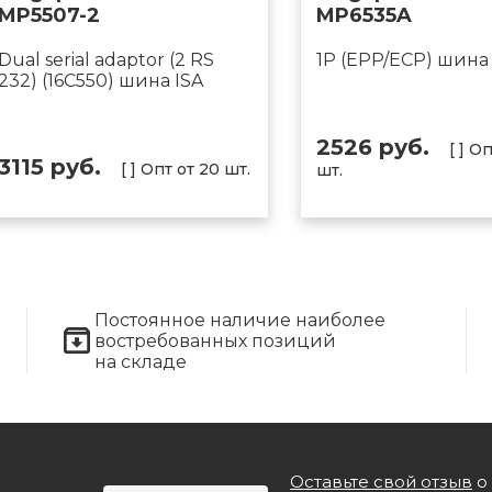
MP5507-2
MP6535A
Dual serial adaptor (2 RS
1P (EPP/ECP) шина
232) (16C550) шина ISA
2526 руб.
[ ] О
3115 руб.
[ ] Опт от 20 шт.
шт.
Постоянное наличие наиболее
востребованных позиций
на складе
Оставьте свой отзыв
о 