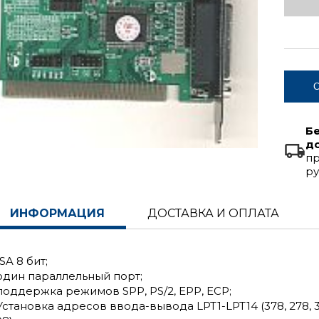
С
Б
д
пр
ру
ИНФОРМАЦИЯ
ДОСТАВКА И ОПЛАТА
ISA 8 бит;
 один параллельный порт;
 поддержка режимов SPP, PS/2, EPP, ECP;
Установка адресов ввода-вывода LPT1-LPT14 (378, 278, 3BC, 