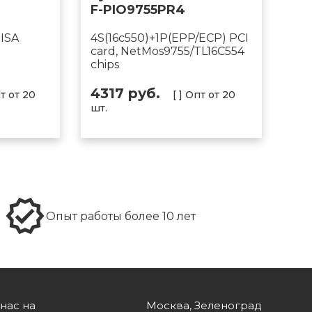
F-PIO9755PR4
 ISA
4S(16c550)+1P(EPP/ECP) PCI
card, NetMos9755/TL16C554
chips
4317 руб.
пт от 20
[ ] Опт от 20
шт.
Опыт работы более 10 лет
нас на
Москва, Зеленоград