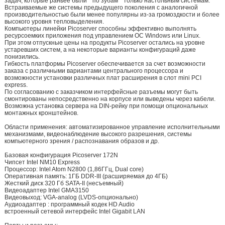
задач, которые раньее были ""по зубам"" только настольным системам.
Встраиваемые же системы предыдущего поколения с аналогичной
производительностью были менее популярны из-за громоздкости и более
высокого уровня тепловыделения.
Компьютеры линейки Picoserver способны эффективно выполнять
ресурсоемких приложения под управлением ОС Windows или Linux.
При этом отпускные цены на продукты Picoserver остались на уровне
устаревших систем, а на некоторые варианты конфигураций даже
понизились.
Гибкость платформы Picoserver обеспечивается за счет возможности
заказа с различными вариантами центрального процессора и
возможности установки различных плат расширения в слот mini PCI
express.
По согласованию с заказчиком интерфейсные разъемы могут быть
смонтированы непосредственно на корпусе или выведены через кабели.
Возможна установка сервера на DIN-рейку при помощи опциональных
монтажных кронштейнов.
Области применения: автоматизированное управление исполнительными
механизмами, видеонаблюдение высокого разрешения, системы
компьютерного зрения / распознавания образов и др.
Базовая конфигурация Picoserver 172N
Чипсет Intel NM10 Express
Процессор: Intel Atom N2800 (1,86ГГц, Dual core)
Оперативная память: 1ГБ DDR-III (расширяемая до 4ГБ)
Жесткий диск 320 Гб SATA-II (несъемный)
Видеоадаптер Intel GMA3150
Видеовыход: VGA-analog (LVDS-опционально)
Аудиоадаптер : программный кодек HD Audio
встроенный сетевой интерфейс Intel Gigabit LAN