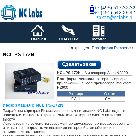
+7
(495) 517-32-32
+7
(495) 542-38-47
zakaz@nclabs.ru
Главная
OEM / ODM
Каталог
назад в раздел :
Платформа Picoserver
NCL PS-172N
NCL PS-172N
– Минисервер Atom N2800.
Платформа миникомпьютера – сервера
приложений на базе процессора Intel Atom
N2800
Розница
Оптом
CALL
CALL
Информация о NCL PS-172N
Разработка серверов Picoserver позволила компании NC Labs поднять
производительность встраиваемых компьютерных систем на новую
высоту.
Использование семейства современных двухъядерных процессоров Intel
и чипсета со скоростными внешними интерфейсами обеспечило
возможность выполнения