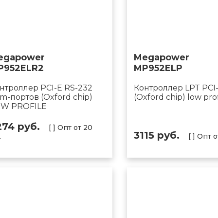
egapower
Megapower
P952ELR2
MP952ELP
нтроллер PCI-E RS-232
Контроллер LPT PCI
m-портов (Oxford chip)
(Oxford chip) low prof
W PROFILE
274 руб.
[ ] Опт от 20
3115 руб.
[ ] Опт 
.