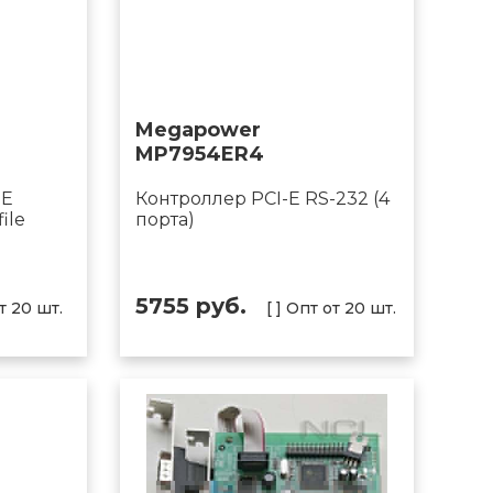
Megapower
MP7954ER4
-E
Контроллер PCI-E RS-232 (4
ile
порта)
5755 руб.
от 20 шт.
[ ] Опт от 20 шт.