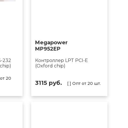
Megapower
MP952EP
S-232
Контроллер LPT PCI-E
chip)
(Oxford chip)
 от 20
3115 руб.
[ ] Опт от 20 шт.