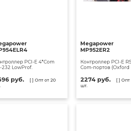
egapower
Megapower
P954ELR4
MP952ER2
нтроллер PCI-E 4*Com
Контроллер PCI-E R
-232 LowProf.
Com-портов (Oxford 
696 руб.
2274 руб.
[ ] Опт от 20
[ ] Опт
.
шт.