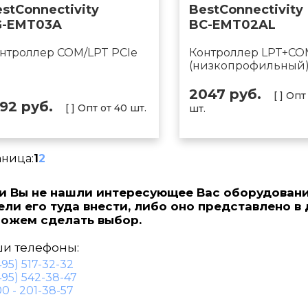
stConnectivity
BestConnectivity
G-EMT03A
BC-EMT02AL
нтроллер COM/LPT PCIe
Контроллер LPT+CO
(низкопрофильный
2047 руб.
[ ] Опт
592 руб.
[ ] Опт от 40 шт.
шт.
аница:
1
2
и Вы не нашли интересующее Вас оборудовани
ели его туда внести, либо оно представлено в
ожем сделать выбор.
и телефоны:
495) 517-32-32
495) 542-38-47
0 - 201-38-57