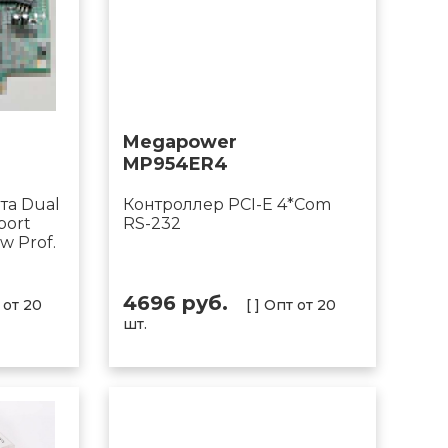
Megapower
MP954ER4
та Dual
Контроллер PCI-E 4*Com
 port
RS-232
ow Prof.
)
4696 руб.
т от 20
[ ] Опт от 20
шт.