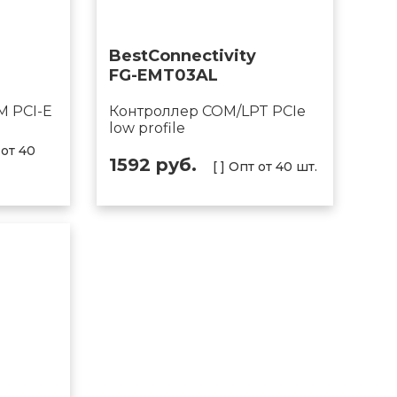
BestConnectivity
FG-EMT03AL
M PCI-E
Контроллер COM/LPT PCIe
low profile
 от 40
1592 руб.
[ ] Опт от 40 шт.