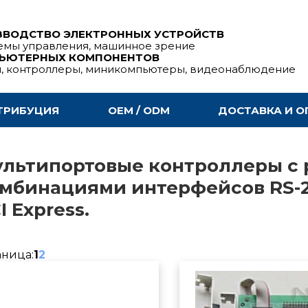
ЗВОДСТВО ЭЛЕКТРОННЫХ УСТРОЙСТВ
емы управления, машинное зрение
ПЬЮТЕРНЫХ КОМПОНЕНТОВ
ы, контроллеры, миникомпьютеры, видеонаблюдение
ТРИБУЦИЯ
OEM / ODM
ДОСТАВКА И О
льтипортовые контроллеры с
мбинациями интерфейсов RS-2
I Express.
аница:
1
2