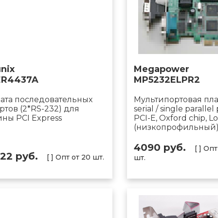
nix
Megapower
ER4437A
MP5232ELPR2
ата последовательных
Мультипортовая пла
ртов (2*RS-232) для
serial / single parallel
ны PCI Express
PCI-E, Oxford chip, L
(низкопрофильный
4090 руб.
[ ] Оп
122 руб.
[ ] Опт от 20 шт.
шт.