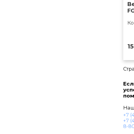
Be
F
Ко
1
Стр
Есл
усп
пом
Наш
+7 (
+7 (
8-80