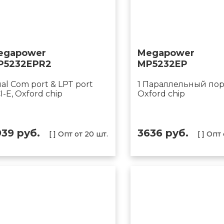
egapower
Megapower
P5232EPR2
MP5232EP
al Com port & LPT port
1 Параллельный порт
I-E, Oxford chip
Oxford chip
939 руб.
3636 руб.
[ ] Опт от 20 шт.
[ ] Опт