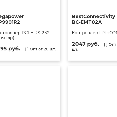
egapower
BestConnectivity
P9901R2
BC-EMT02A
нтроллер PCI-E RS-232
Контроллер LPT+CO
oschip)
2047 руб.
[ ] Опт
895 руб.
[ ] Опт от 20 шт.
шт.