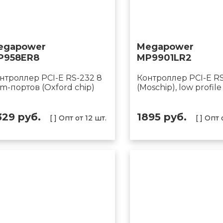
egapower
Megapower
P958ER8
MP9901LR2
нтроллер PCI-E RS-232 8
Контроллер PCI-E R
m-портов (Oxford chip)
(Moschip), low profile
329 руб.
1895 руб.
[ ] Опт от 12 шт.
[ ] Опт