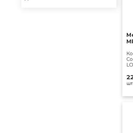
M
M
Ко
Co
LO
2
шт