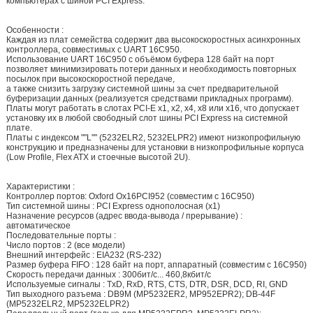
компьютерах с шиной PCI Express.
Особенности :
Каждая из плат семейства содержит два высокоскоростных асинхронных
контроллера, совместимых с UART 16C950.
Использование UART 16C950 c объёмом буфера 128 байт на порт
позволяет минимизировать потери данных и необходимость повторных
посылок при высокоскоростной передаче,
а также снизить загрузку системной шины за счет предварительной
буферизации данных (реализуется средствами прикладных программ).
Платы могут работать в слотах PCI-E x1, x2, x4, x8 или x16, что допускает
установку их в любой свободный слот шины PCI Express на системной
плате.
Платы с индексом ""L"" (5232ELR2, 5232ELPR2) имеют низкопрофильную
конструкцию и предназначены для установки в низкопрофильные корпуса
(Low Profile, Flex ATX и стоечные высотой 2U).
Характеристики :
Контроллер портов: Oxford Ox16PCI952 (совместим с 16C950)
Тип системной шины : PCI Express однополосная (x1)
Назначение ресурсов (адрес ввода-вывода / прерывание) :
автоматическое
Последовательные порты :
Число портов : 2 (все модели)
Внешний интерфейс : EIA232 (RS-232)
Размер буфера FIFO : 128 байт на порт, аппаратный (cовместим с 16C950)
Скорость передачи данных : 300бит/с... 460,8кбит/с
Используемые сигналы : TxD, RxD, RTS, CTS, DTR, DSR, DCD, RI, GND
Тип выходного разъема : DB9M (MP5232ER2, MP952EPR2); DB-44F
(MP5232ELR2, MP5232ELPR2)