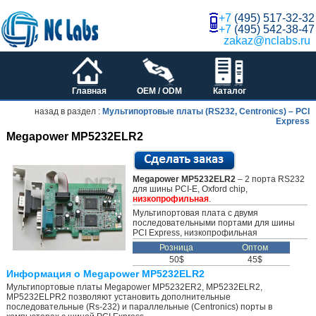
+7
(495) 517-32-32
+7
(495) 542-38-47
zakaz@nclabs.ru
Главная
OEM / ODM
Каталог
назад в раздел :
Мультипортовые платы (RS232, Centronics) – PCI
Express
Megapower MP5232ELR2
Megapower MP5232ELR2
– 2 порта RS232
для шины PCI-E, Oxford chip,
низкопрофильная
.
Мультипортовая плата с двумя
последовательными портами для шины
PCI Express, низкопрофильная
Розница
Оптом
50$
45$
Информация о Megapower MP5232ELR2
Мультипортовые платы Megapower MP5232ER2, MP5232ELR2,
MP5232ELPR2 позволяют установить дополнительные
последовательные (Rs-232) и параллельные (Centronics) порты в