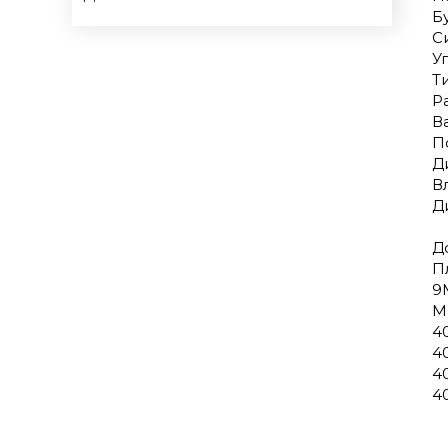
Б
Си
У
Т
Р
В
По
Д
В
Д
Д
П
9
М
4
4
4
4