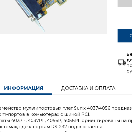
С
Б
д
пр
ру
ИНФОРМАЦИЯ
ДОСТАВКА И ОПЛАТА
емейство мультипортовых плат Sunix 4037/4056 предна
om-портов в комьютерах с шиной PCI.
латы 4037P, 4037PL, 4056P, 4056PL ориентированы на 
истемах, где к портам RS-232 подключается