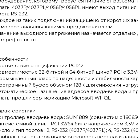
борудование, которому требуется питание от разъема п
латы 4037P/4037PL/4056P/4056PL имеют выход питания 5V
орта RS-232.
аждое из таких подключений защищено от коротких за
амовосстанавливающимся предохранителем.
начение выходного напряжения назначается отдельно
umper) на плате.
собенности :
оответствие спецификации PCI2.2
овместимость с 32-битной и 64-битной шиной PCI c 3.3V- 
ромышленный класс по надежности и стабильности ха
рограммный буфер объемом 128К для снижения нагруз
втоматическое назначение адресов ввода-вывода и п
латы прошли сертификацию Microsoft WHQL.
арактеристики :
онтроллер ввода-вывода : SUN1889 (совместим с 16C650
ип системной шины : PCI 32/64 бит с напряжением 3,3V и
сло и тип портов : 2, RS-232 (4037P/4037PL); 4, RS-232 (4
аибольшая поддерживаемая скорость передачи данных : 