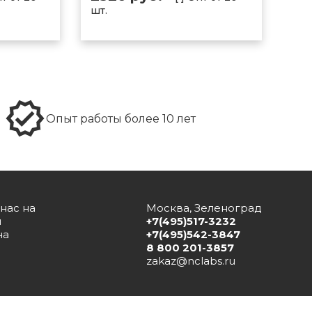
шт.
Опыт работы более 10 лет
нас на
Москва, Зеленоград
и
+7(495)517-3232
на
+7(495)542-3847
8 800 201-3857
zakaz@nclabs.ru