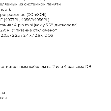
ыделяемый из системной памяти;
порт);
программное (XOn/XOff);
F (4037PL, 4056P/4056PL);
я : 4-pin mini (как у 3.5"" дисковода);
V; RI (""питание отключено"")
x / 2.2.x / 2.4.x / 2.6.x, DOS
етвительным кабелем на 2 или 4 разъема DB-
ная
ьная