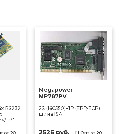
Megapower
MP787PV
4x RS232
2S (16C550)+1P (EPP/ECP)
с
шина ISA
V/12V
2526 руб.
пт от 20
[ ] Опт от 20