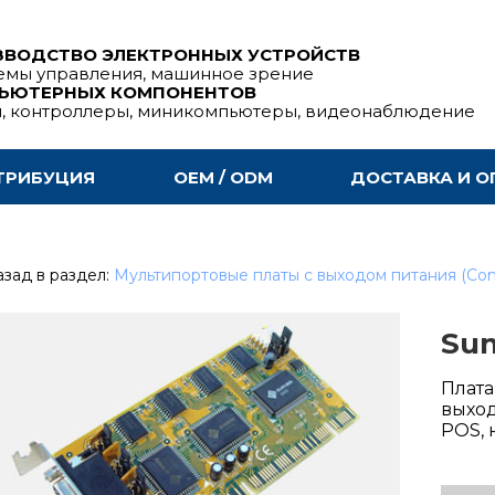
ЗВОДСТВО ЭЛЕКТРОННЫХ УСТРОЙСТВ
емы управления, машинное зрение
ПЬЮТЕРНЫХ КОМПОНЕНТОВ
ы, контроллеры, миникомпьютеры, видеонаблюдение
ТРИБУЦИЯ
OEM / ODM
ДОСТАВКА И О
зад в раздел:
Мультипортовые платы c выходом питания (Co
Sun
Плата
выход
POS,