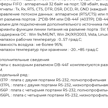
уферы FIFO : аппаратный 32 байт на порт; 128 кбайт, в
гналы : Tx, Rx, RTS, CTS, DTR, DSR, DCD, RI, GND (каждый 
правление потоком данных : аппаратное (RTS/CTS) или 
ип разъема портов : 2*DB-9M или DB-44F (4037P); DB-44
азъем для подключения дополнительного источника питани
арианты функции линии питания на разъеме порта : 5V; 12
ддержка ОС : Win 9x/ME/NT, Win 2K/XP/2003, Vista, Linux 2.0.
иапазон рабочих температур : 0...57 град.С;
лажность воздуха : не более 95%;
иапазон температур при хранении : -20...+85 град.С
ополнительные сведения
латы с выходным разъемом DB-44F комплектуются разв
M.
одельный ряд :
037P : плата с двумя портами RS-232, полнопрофильная
037PL : плата с двумя портами RS-232, низкопрофильная
056P : плата с четырьмя портами RS-232, полнопрофиль
056PL : плата с четырьмя портами RS-232, низкопрофил