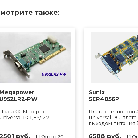
мотрите также:
Megapower
Sunix
U952LR2-PW
SER4056P
Плата COM-портов,
Плата com портов 
universal PCI, +5/12V
universal PCI плата 
выходом питания 5
2501 руб.
6588 руб.
[ ] Опт от 20
[ ] О