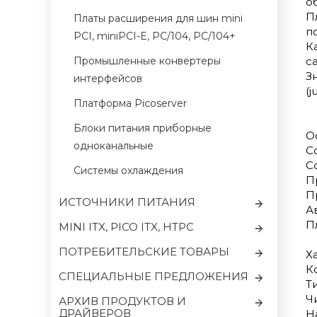
о
П
Платы расширения для шин mini
п
PCI, miniPCI-E, PC/104, PC/104+
К
Промышленные конвертеры
с
З
интерфейсов
(j
Платформа Picoserver
Блоки питания приборные
О
одноканальные
C
C
Системы охлаждения
П
П
ИСТОЧНИКИ ПИТАНИЯ
А
П
MINI ITX, PICO ITX, HTPC
ПОТРЕБИТЕЛЬСКИЕ ТОВАРЫ
Х
К
CПЕЦИАЛЬНЫЕ ПРЕДЛОЖЕНИЯ
Т
Чи
АРХИВ ПРОДУКТОВ И
ДРАЙВЕРОВ
Н