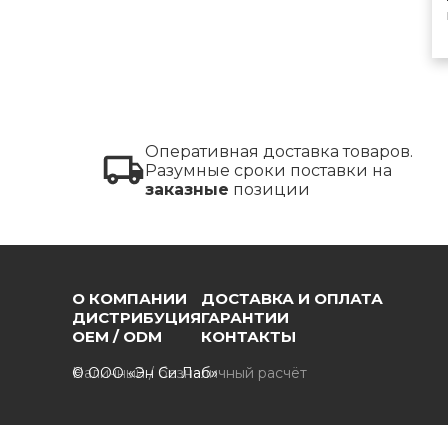
Оперативная доставка товаров.
Разумные сроки поставки на
заказные
позиции
О КОМПАНИИ
ДОСТАВКА И ОПЛАТА
ДИСТРИБУЦИЯ
ГАРАНТИИ
OEM / ODM
КОНТАКТЫ
Наличный / безналичный расчёт
© ООО «Эн Си Лаб»