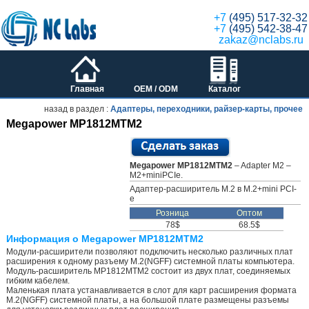
+7
(495) 517-32-32
+7
(495) 542-38-47
zakaz@nclabs.ru
Главная
OEM / ODM
Каталог
назад в раздел :
Адаптеры, переходники, райзер-карты, прочее
Megapower MP1812MTM2
Megapower MP1812MTM2
– Adapter M2 –
M2+miniPCIe.
Адаптер-расширитель M.2 в М.2+mini PCI-
e
Розница
Оптом
78$
68.5$
Информация о Megapower MP1812MTM2
Модули-расширители позволяют подключить несколько различных плат
расширения к одному разъему M.2(NGFF) системной платы компьютера.
Модуль-расширитель MP1812MTM2 состоит из двух плат, соединяемых
гибким кабелем.
Маленькая плата устанавливается в слот для карт расширения формата
M.2(NGFF) системной платы, а на большой плате размещены разъемы