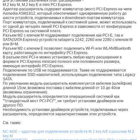
для установки различных плат расширения -
M.2 key M, M.2 key E и mini PCI Express.
Адаптер-расширитель содержит коммутатор (мост) PCI Express на чипе
Asmedia ASM1812, который обеспечивает одновременную работу до
шести устройств, подключаемых к downstream-портам коммутатора.
Порт коммутатора, подключаемый к системной шине, может использовать
от одной до четырёх линий PCI Express в зависимости от конфигурации
PCI Express на системной плате.
Разъем M2 с ключом M поддерживает подключение как PCI-E, так и
SATA(SATA Express)-устройств габарита 2242, 2260 или 2280 с ключом М
или B+M.
Разъем M2 c ключом E позволяет подключить Wi-Fi или WLAN/Bluetooth
карту, работающую по интерфейсу PCI Express.
В разъем mini PCI-e можно установить любую карту расширения в
формате PCI Express minicard полного или половинного размера,
имеющую интерфейс PCI Express.
Подключение по USB не поддерживается. Также не поддерживается
подключение SSD-накопителей, использующих подключение типа Legacy
SATA.
По умолчанию модуль-расширитель комплектуется кабелем (шлейфом)
длиной 15см; возможна поставка с кабелем длиной от 10 до 40см
(возможны ограничения).
Модуль-расширитель определяется операционной системой как
""стандартный мост PCI-PCI"", не требует установки драйверов или
другого ПО.
Необходимость установки драйверов устройств, подключаемых через
расширитель, определяется характеристиками этих устройств.
См. также:
NC-M2E – адаптер для подключения устройств M.2 key A/E к разъему M.2
key M