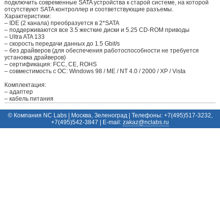
подключить современные SATA устройства к старой системе, на которой
отсутствуют SATA контроллер и соответствующие разъемы.
Характеристики:
– IDE (2 канала) преобразуется в 2*SATA
– поддерживаются все 3.5 жесткие диски и 5.25 CD-ROM приводы
– Ultra ATA 133
– скорость передачи данных до 1.5 Gbit/s
– без драйверов (для обеспечения работоспособности не требуется
установка драйверов)
– сертификация: FCC, CE, ROHS
– совместимость с ОС: Windows 98 / ME / NT 4.0 / 2000 / XP / Vista
Комплектация:
– адаптер
– кабель питания
© Компания NC Labs | Москва, Зеленоград | Телефоны: +7(495)517-3232,
+7(495)542-3847 | E-mail:
ur.sbalcn@zakaz