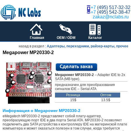
+7
(495) 517-32-32
+7
(495) 542-38-47
zakaz@nclabs.ru
Главная
OEM / ODM
Каталог
назад в раздел :
Адаптеры, переходники, райзер-карты, прочее
Megapower MP20330-2
Megapower MP20330-2
– Adapter IDE to 2x
SATA (MB type).
предназначен для преобразования
сигналов IDE – Serial ATA
Розница
Оптом
15$
13.5$
Информация о Megapower MP20330-2
eMegatech MP20330-2 представляет собой плату-адаптер,
преобразующую порт IDE в два порта Serial ATA. MP20330-2 позволяет
подключить два SATA устройства к контроллеру IDE на материнской плате
компьютера и может оказаться полезен в том случае, когда требуется