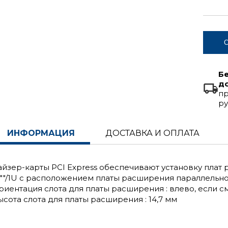
С
Б
д
пр
ру
ИНФОРМАЦИЯ
ДОСТАВКА И ОПЛАТА
айзер-карты PCI Express обеспечивают установку пла
9""/1U с расположением платы расширения параллельно
риентация слота для платы расширения : влево, если с
ысота слота для платы расширения : 14,7 мм