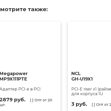
мотрите также:
Megapower
NCL
MP9X111PTE
GH-U19X1
Адаптер PCI-e в PCI
PCI-E riser x1 (райз
для корпуса 1U
2879 руб.
[ ] Опт от 20
3 руб.
[ ] Опт от 
шт.