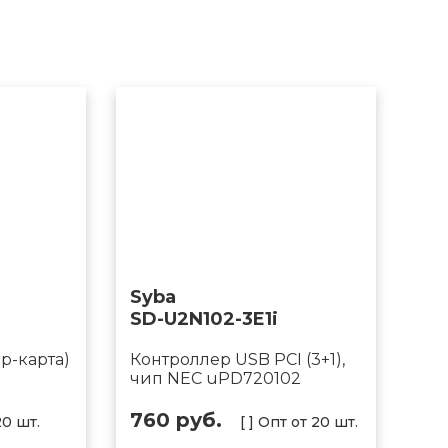
Syba
SD-U2N102-3E1i
ер-карта)
Контроллер USB PCI (3+1),
чип NEC uPD720102
760 руб.
20 шт.
[ ] Опт от 20 шт.